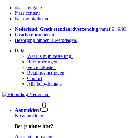
naar navigatie
Naar content
Naar winkelmand
Nederland: Gratis standaardverzending
vanaf € 49,90
Gratis retourneren
Bezorging binnen 3 werkdagen.
Help
Waar is mijn bestelling?
Retourneringen
Verzendkosten
Betalingsmethoden
Contact
Alle help-thema`s
Aanmelden
Nu aanmelden
Ben je
nieuw hier?
Account aanmaken