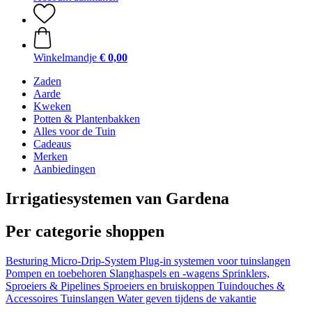
Winkelmandje
€ 0,00
Zaden
Aarde
Kweken
Potten & Plantenbakken
Alles voor de Tuin
Cadeaus
Merken
Aanbiedingen
Irrigatiesystemen van Gardena
Per categorie shoppen
Besturing
Micro-Drip-System
Plug-in systemen voor tuinslangen
Pompen en toebehoren
Slanghaspels en -wagens
Sprinklers,
Sproeiers & Pipelines
Sproeiers en bruiskoppen
Tuindouches &
Accessoires
Tuinslangen
Water geven tijdens de vakantie