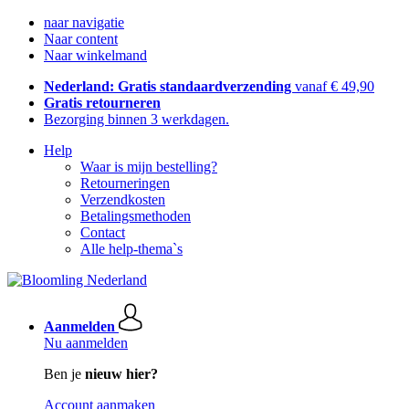
naar navigatie
Naar content
Naar winkelmand
Nederland: Gratis standaardverzending
vanaf € 49,90
Gratis retourneren
Bezorging binnen 3 werkdagen.
Help
Waar is mijn bestelling?
Retourneringen
Verzendkosten
Betalingsmethoden
Contact
Alle help-thema`s
Aanmelden
Nu aanmelden
Ben je
nieuw hier?
Account aanmaken