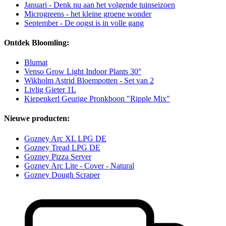
Januari - Denk nu aan het volgende tuinseizoen
Microgreens - het kleine groene wonder
September - De oogst is in volle gang
Ontdek Bloomling:
Blumat
Venso Grow Light Indoor Plants 30°
Wikholm Astrid Bloempotten - Set van 2
Livlig Gieter 1L
Kiepenkerl Geurige Pronkboon "Ripple Mix"
Nieuwe producten:
Gozney Arc XL LPG DE
Gozney Tread LPG DE
Gozney Pizza Server
Gozney Arc Lite - Cover - Natural
Gozney Dough Scraper