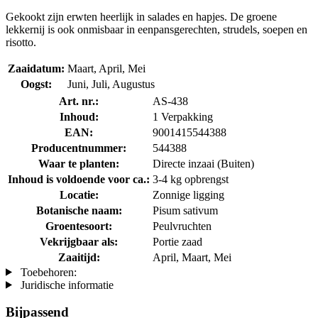
Gekookt zijn erwten heerlijk in salades en hapjes. De groene
lekkernij is ook onmisbaar in eenpansgerechten, strudels, soepen en
risotto.
Zaaidatum:
Maart, April, Mei
Oogst:
Juni, Juli, Augustus
Art. nr.:
AS-438
Inhoud:
1 Verpakking
EAN:
9001415544388
Producentnummer:
544388
Waar te planten:
Directe inzaai (Buiten)
Inhoud is voldoende voor ca.:
3-4 kg opbrengst
Locatie:
Zonnige ligging
Botanische naam:
Pisum sativum
Groentesoort:
Peulvruchten
Vekrijgbaar als:
Portie zaad
Zaaitijd:
April, Maart, Mei
Toebehoren:
Juridische informatie
Bijpassend