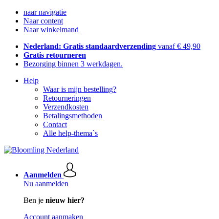
naar navigatie
Naar content
Naar winkelmand
Nederland: Gratis standaardverzending
vanaf € 49,90
Gratis retourneren
Bezorging binnen 3 werkdagen.
Help
Waar is mijn bestelling?
Retourneringen
Verzendkosten
Betalingsmethoden
Contact
Alle help-thema`s
Aanmelden
Nu aanmelden
Ben je
nieuw hier?
Account aanmaken