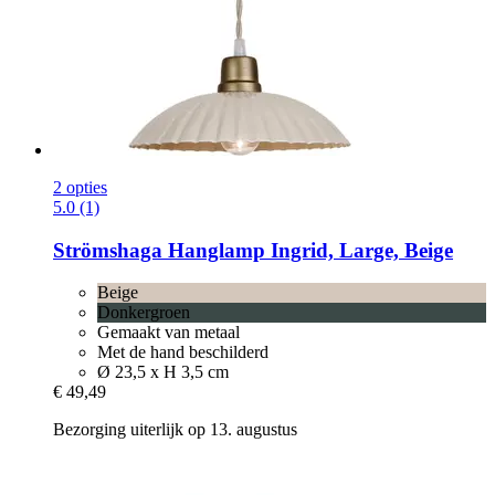
2 opties
5.0 (1)
Strömshaga
Hanglamp Ingrid, Large, Beige
Beige
Donkergroen
Gemaakt van metaal
Met de hand beschilderd
Ø 23,5 x H 3,5 cm
€ 49,49
Bezorging uiterlijk op 13. augustus