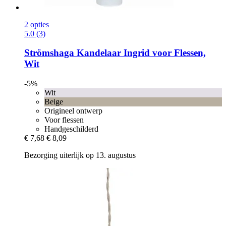
2 opties
5.0 (3)
Strömshaga
Kandelaar Ingrid voor Flessen,
Wit
-5%
Wit
Beige
Origineel ontwerp
Voor flessen
Handgeschilderd
€ 7,68
€ 8,09
Bezorging uiterlijk op 13. augustus