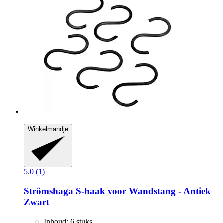
Winkelmandje
5.0 (1)
Strömshaga
S-​haak voor Wandstang -​ Antiek
Zwart
Inhoud: 6 stuks