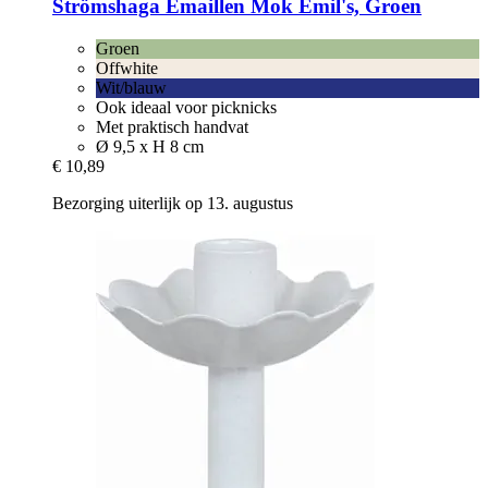
Strömshaga
Emaillen Mok Emil's, Groen
Groen
Offwhite
Wit/blauw
Ook ideaal voor picknicks
Met praktisch handvat
Ø 9,5 x H 8 cm
€ 10,89
Bezorging uiterlijk op 13. augustus