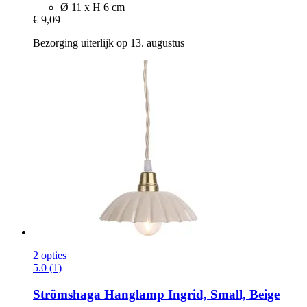
Ø 11 x H 6 cm
€ 9,09
Bezorging uiterlijk op 13. augustus
2 opties
5.0 (1)
Strömshaga
Hanglamp Ingrid, Small, Beige