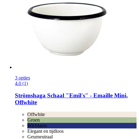
3 opties
4.0 (1)
Strömshaga
Schaal "Emil's" -​ Emaille Mini,
Offwhite
Offwhite
Groen
Wit/blauw
Elegant en tijdloos
Geurneutraal