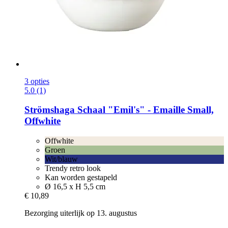
3 opties
5.0 (1)
Strömshaga
Schaal "Emil's" -​ Emaille Small,
Offwhite
Offwhite
Groen
Wit/blauw
Trendy retro look
Kan worden gestapeld
Ø 16,5 x H 5,5 cm
€ 10,89
Bezorging uiterlijk op 13. augustus