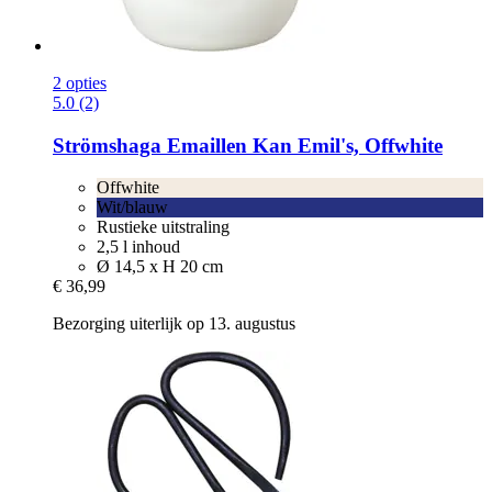
2 opties
5.0 (2)
Strömshaga
Emaillen Kan Emil's, Offwhite
Offwhite
Wit/blauw
Rustieke uitstraling
2,5 l inhoud
Ø 14,5 x H 20 cm
€ 36,99
Bezorging uiterlijk op 13. augustus