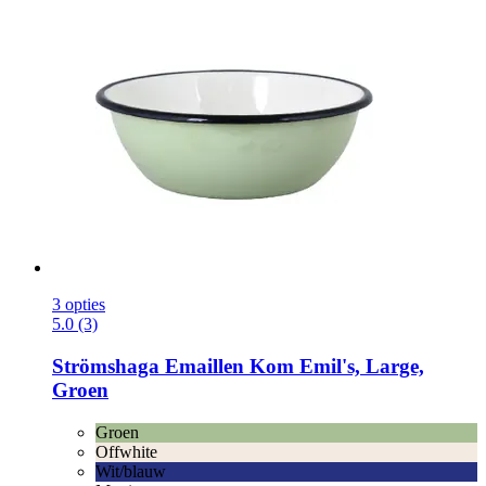
3 opties
5.0 (3)
Strömshaga
Emaillen Kom Emil's, Large,
Groen
Groen
Offwhite
Wit/blauw