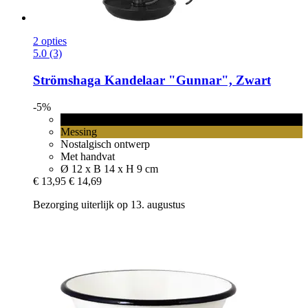
2 opties
5.0 (3)
Strömshaga
Kandelaar "Gunnar", Zwart
-5%
Zwart
Messing
Nostalgisch ontwerp
Met handvat
Ø 12 x B 14 x H 9 cm
€ 13,95
€ 14,69
Bezorging uiterlijk op 13. augustus