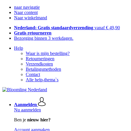
naar navigatie
Naar content
Naar winkelmand
Nederland: Gratis standaardverzending
vanaf € 49,90
Gratis retourneren
Bezorging binnen 3 werkdagen.
Help
Waar is mijn bestelling?
Retourneringen
Verzendkosten
Betalingsmethoden
Contact
Alle help-thema`s
Aanmelden
Nu aanmelden
Ben je
nieuw hier?
Account aanmaken