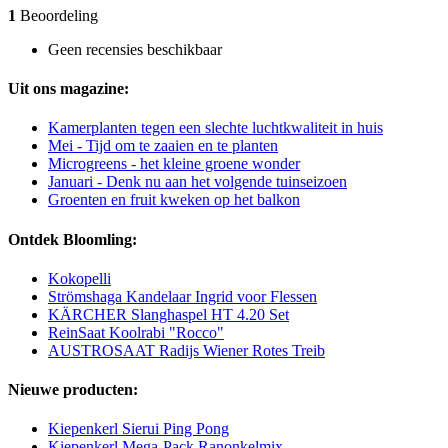
1
Beoordeling
Geen recensies beschikbaar
Uit ons magazine:
Kamerplanten tegen een slechte luchtkwaliteit in huis
Mei - Tijd om te zaaien en te planten
Microgreens - het kleine groene wonder
Januari - Denk nu aan het volgende tuinseizoen
Groenten en fruit kweken op het balkon
Ontdek Bloomling:
Kokopelli
Strömshaga Kandelaar Ingrid voor Flessen
KÄRCHER Slanghaspel HT 4.20 Set
ReinSaat Koolrabi "Rocco"
AUSTROSAAT Radijs Wiener Rotes Treib
Nieuwe producten:
Kiepenkerl Sierui Ping Pong
Kiepenkerl Mega-Pack Ranonkelmix