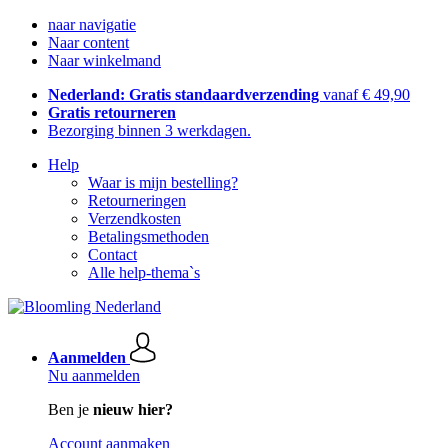
naar navigatie
Naar content
Naar winkelmand
Nederland: Gratis standaardverzending
vanaf € 49,90
Gratis retourneren
Bezorging binnen 3 werkdagen.
Help
Waar is mijn bestelling?
Retourneringen
Verzendkosten
Betalingsmethoden
Contact
Alle help-thema`s
Aanmelden
Nu aanmelden
Ben je
nieuw hier?
Account aanmaken