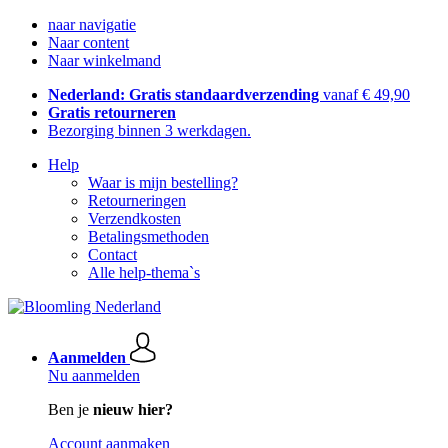
naar navigatie
Naar content
Naar winkelmand
Nederland: Gratis standaardverzending
vanaf € 49,90
Gratis retourneren
Bezorging binnen 3 werkdagen.
Help
Waar is mijn bestelling?
Retourneringen
Verzendkosten
Betalingsmethoden
Contact
Alle help-thema`s
Aanmelden
Nu aanmelden
Ben je
nieuw hier?
Account aanmaken