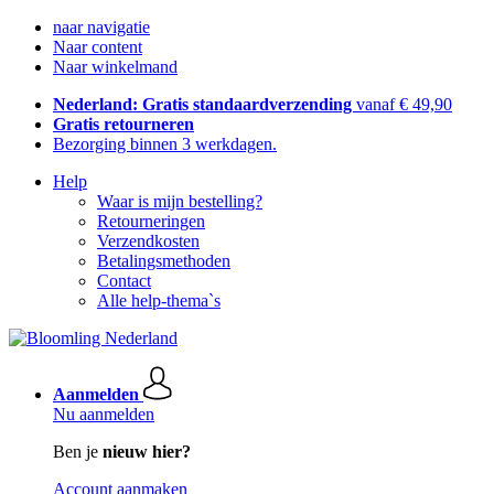
naar navigatie
Naar content
Naar winkelmand
Nederland: Gratis standaardverzending
vanaf € 49,90
Gratis retourneren
Bezorging binnen 3 werkdagen.
Help
Waar is mijn bestelling?
Retourneringen
Verzendkosten
Betalingsmethoden
Contact
Alle help-thema`s
Aanmelden
Nu aanmelden
Ben je
nieuw hier?
Account aanmaken