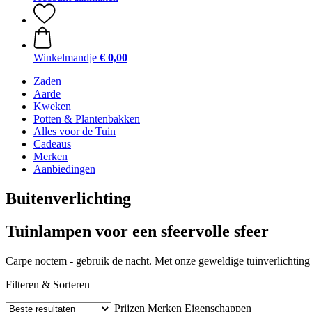
Winkelmandje
€ 0,00
Zaden
Aarde
Kweken
Potten & Plantenbakken
Alles voor de Tuin
Cadeaus
Merken
Aanbiedingen
Buitenverlichting
Tuinlampen voor een sfeervolle sfeer
Carpe noctem - gebruik de nacht. Met onze geweldige tuinverlichting ve
Filteren & Sorteren
Prijzen
Merken
Eigenschappen