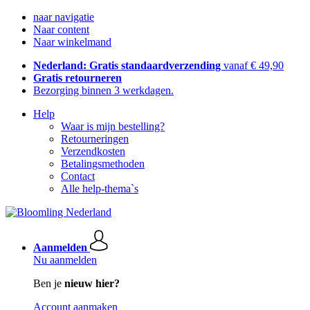
naar navigatie
Naar content
Naar winkelmand
Nederland: Gratis standaardverzending
vanaf € 49,90
Gratis retourneren
Bezorging binnen 3 werkdagen.
Help
Waar is mijn bestelling?
Retourneringen
Verzendkosten
Betalingsmethoden
Contact
Alle help-thema`s
Aanmelden
Nu aanmelden
Ben je
nieuw hier?
Account aanmaken