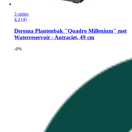
3 opties
4.3 (4)
Deroma
Plantenbak "Quadro Millenium" met
Waterreservoir -​ Antraciet, 49 cm
-6%