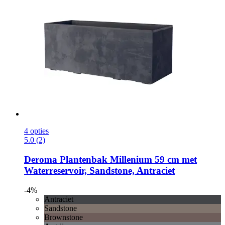
4 opties
5.0 (2)
Deroma
Plantenbak Millenium 59 cm met
Waterreservoir, Sandstone, Antraciet
-4%
Antraciet
Sandstone
Brownstone