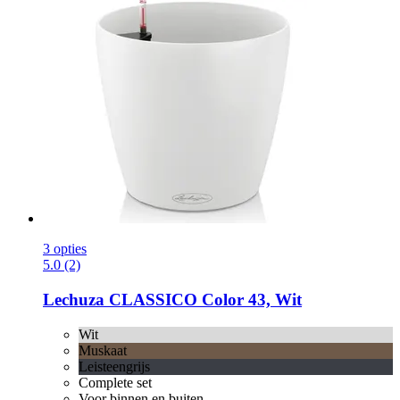
3 opties
5.0 (2)
Lechuza
CLASSICO Color 43, Wit
Wit
Muskaat
Leisteengrijs
Complete set
Voor binnen en buiten