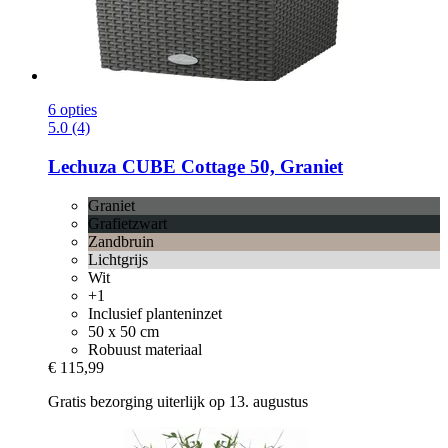
6 opties
5.0 (4)
Lechuza
CUBE Cottage 50, Graniet
Graniet
Grafietzwart
Zandbruin
Lichtgrijs
Wit
+1
Inclusief planteninzet
50 x 50 cm
Robuust materiaal
€ 115,99
Gratis bezorging uiterlijk op 13. augustus