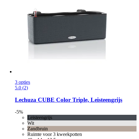
3 opties
5.0 (2)
Lechuza
CUBE Color Triple, Leisteengrijs
-5%
Leisteengrijs
Wit
Zandbruin
Ruimte voor 3 kweekpotten