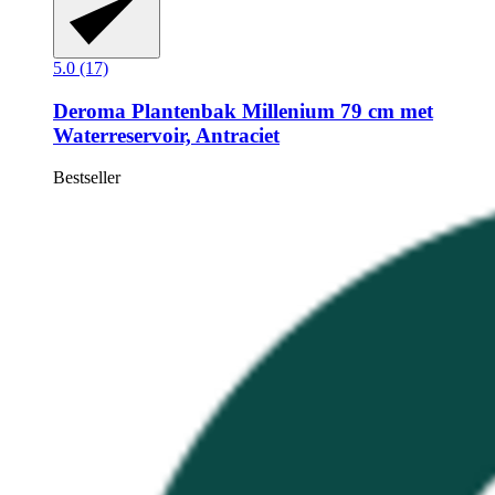
5.0 (17)
Deroma
Plantenbak Millenium 79 cm met
Waterreservoir, Antraciet
Bestseller