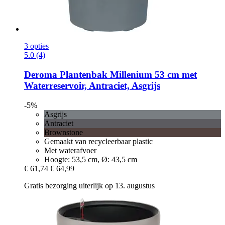
3 opties
5.0 (4)
Deroma
Plantenbak Millenium 53 cm met
Waterreservoir, Antraciet, Asgrijs
-5%
Asgrijs
Antraciet
Brownstone
Gemaakt van recycleerbaar plastic
Met waterafvoer
Hoogte: 53,5 cm, Ø: 43,5 cm
€ 61,74
€ 64,99
Gratis bezorging uiterlijk op 13. augustus