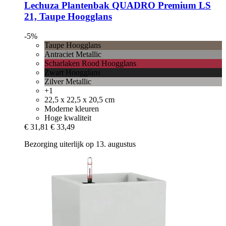
Lechuza
Plantenbak QUADRO Premium LS
21, Taupe Hoogglans
-5%
Taupe Hoogglans
Antraciet Metallic
Scharlaken Rood Hoogglans
Zwart Hoogglans
Zilver Metallic
+1
22,5 x 22,5 x 20,5 cm
Moderne kleuren
Hoge kwaliteit
€ 31,81
€ 33,49
Bezorging uiterlijk op 13. augustus