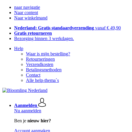
naar navigatie
Naar content
Naar winkelmand
Nederland: Gratis standaardverzending
vanaf € 49,90
Gratis retourneren
Bezorging binnen 3 werkdagen.
Help
Waar is mijn bestelling?
Retourneringen
Verzendkosten
Betalingsmethoden
Contact
Alle help-thema`s
Aanmelden
Nu aanmelden
Ben je
nieuw hier?
Account aanmaken