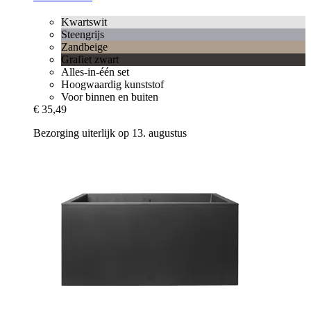
Kwartswit
Steengrijs
Zandbeige
Grafiet zwart
Alles-in-één set
Hoogwaardig kunststof
Voor binnen en buiten
€ 35,49
Bezorging uiterlijk op 13. augustus