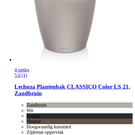
4 opties
5.0 (1)
Lechuza
Plantenbak CLASSICO Color LS 21,
Zandbruin
Zandbruin
Wit
Leigrijs
Muskat
Hoogwaardig kunststof
Zijdemat oppervlak