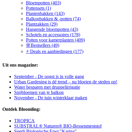
Bloempotten (403)
Pottensets (1)
Plantenbakken (143)
Balkonbakken & -potten (74)
Plantzakken (29)
Hangende bloempotten (43)
Schotels en accessoires (178)
Potten voor kamerplanten (409)
🌸Bestsellers (49)
⚡ Deals en aanbiedingen (177)
Uit ons magazine:
September - De oogst is in volle gang
Urban Gardening is dé trend – nu bloeien de steden op!
Water besparen met druppelirrigatie
Snijbloemen van je balkon
November - De tuin winterklaar maken
Ontdek Bloomling:
TROPICA
SUBSTRAL® Naturen® BIO-Bessenmeststof
Sperli Biologische Erwt "Karina"