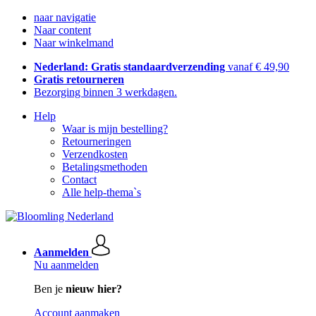
naar navigatie
Naar content
Naar winkelmand
Nederland: Gratis standaardverzending
vanaf € 49,90
Gratis retourneren
Bezorging binnen 3 werkdagen.
Help
Waar is mijn bestelling?
Retourneringen
Verzendkosten
Betalingsmethoden
Contact
Alle help-thema`s
Aanmelden
Nu aanmelden
Ben je
nieuw hier?
Account aanmaken