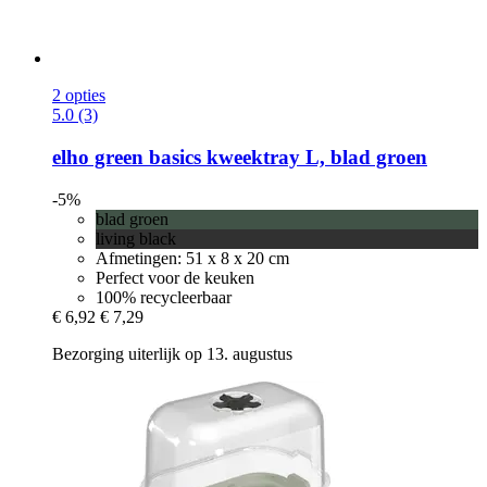
2 opties
5.0 (3)
elho
green basics kweektray L, blad groen
-5%
blad groen
living black
Afmetingen: 51 x 8 x 20 cm
Perfect voor de keuken
100% recycleerbaar
€ 6,92
€ 7,29
Bezorging uiterlijk op 13. augustus