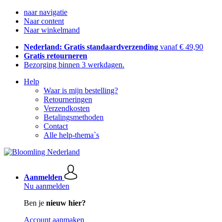
naar navigatie
Naar content
Naar winkelmand
Nederland: Gratis standaardverzending
vanaf € 49,90
Gratis retourneren
Bezorging binnen 3 werkdagen.
Help
Waar is mijn bestelling?
Retourneringen
Verzendkosten
Betalingsmethoden
Contact
Alle help-thema`s
Aanmelden
Nu aanmelden
Ben je
nieuw hier?
Account aanmaken