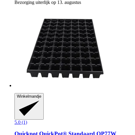
Bezorging uiterlijk op 13. augustus
Winkelmandje
5.0 (1)
Quickpot
QuickPot® Standaard QP77W