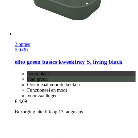
2 opties
5.0 (6)
elho
green basics kweektray S, living black
living black
blad groen
Ook ideaal voor de keuken
Functioneel en mooi
Voor zaailingen
€ 4,09
Bezorging uiterlijk op 13. augustus