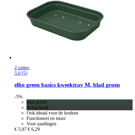
2 opties
5.0 (5)
elho
green basics kweektray M, blad groen
-5%
blad groen
living black
Ook ideaal voor de keuken
Functioneel en mooi
Voor zaailingen
€ 5,97
€ 6,29