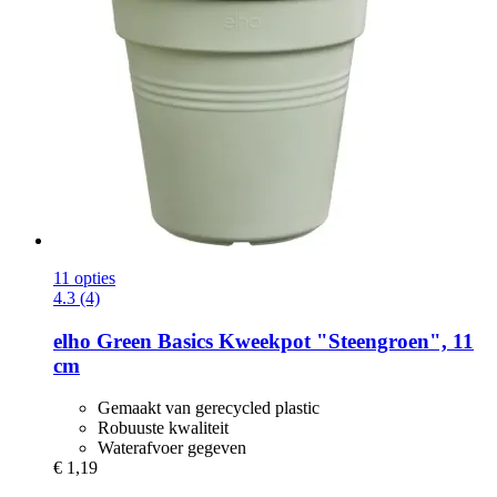
11 opties
4.3 (4)
elho
Green Basics Kweekpot "Steengroen", 11
cm
Gemaakt van gerecycled plastic
Robuuste kwaliteit
Waterafvoer gegeven
€ 1,19