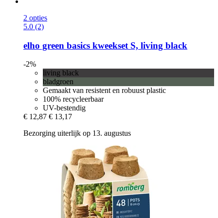
2 opties
5.0 (2)
elho
green basics kweekset S, living black
-2%
living black
bladgroen
Gemaakt van resistent en robuust plastic
100% recycleerbaar
UV-bestendig
€ 12,87
€ 13,17
Bezorging uiterlijk op 13. augustus