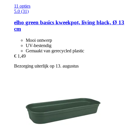
11 opties
5.0 (31)
elho
green basics kweekpot, living black, Ø 13
cm
Mooi ontwerp
UV-bestendig
Gemaakt van gerecycled plastic
€ 1,49
Bezorging uiterlijk op 13. augustus