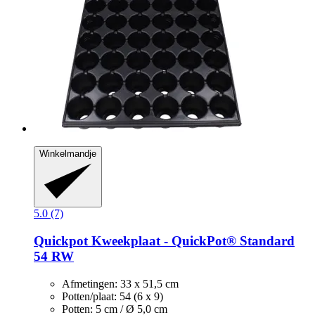
Winkelmandje
5.0 (7)
Quickpot
Kweekplaat -​ QuickPot® Standard
54 RW
Afmetingen: 33 x 51,5 cm
Potten/plaat: 54 (6 x 9)
Potten: 5 cm / Ø 5,0 cm