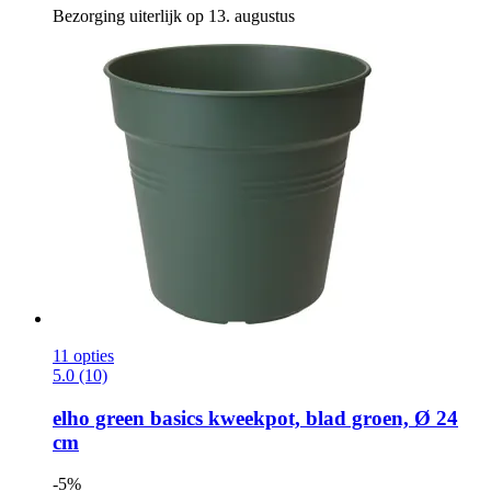
Bezorging uiterlijk op 13. augustus
11 opties
5.0 (10)
elho
green basics kweekpot, blad groen, Ø 24
cm
-5%