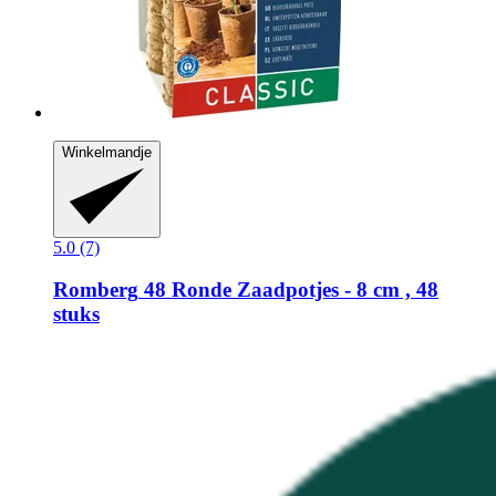
Winkelmandje
5.0 (7)
Romberg
48 Ronde Zaadpotjes -​ 8 cm , 48
stuks