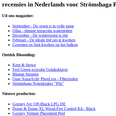
recensies in Nederlands voor Strömshaga
Uit ons magazine:
September - De oogst is in volle gang
Ollas - slimme terracotta waterpotten
December - De winteroogst is rijp
Februari - De ideale tijd om te kweken
Groenten en fruit kweken op het balkon
Ontdek Bloomling:
Kent & Stowe
Feel Green ecocube Geluksklaver
Blumat Steunen
Oase AquaActiv PhosLess - Filterzuilen
Strömshaga Notenkraker "Pilz"
Nieuwe producten:
Gozney Arc Off-Black LPG DE
Dome & Dome XL Wood-Fire Control Kit - Black
Gozney Venture Placement Peel