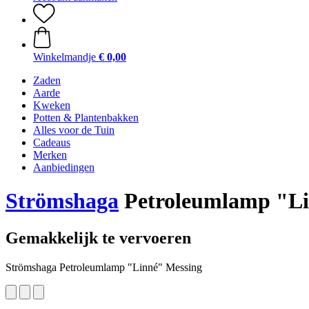
Winkelmandje
€ 0,00
Zaden
Aarde
Kweken
Potten & Plantenbakken
Alles voor de Tuin
Cadeaus
Merken
Aanbiedingen
Strömshaga
Petroleumlamp "Li
Gemakkelijk te vervoeren
Strömshaga Petroleumlamp "Linné" Messing