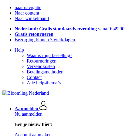
naar navigatie
Naar content
Naar winkelmand
Nederland: Gratis standaardverzending
vanaf € 49,90
Gratis retourneren
Bezorging binnen 3 werkdagen.
Help
Waar is mijn bestelling?
Retourneringen
Verzendkosten
Betalingsmethoden
Contact
Alle help-thema`s
Aanmelden
Nu aanmelden
Ben je
nieuw hier?
Account aanmaken