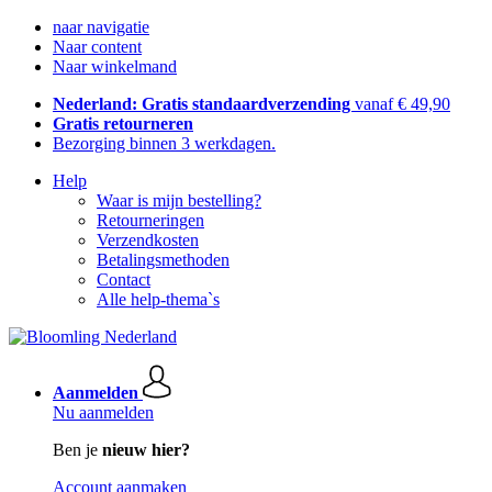
naar navigatie
Naar content
Naar winkelmand
Nederland: Gratis standaardverzending
vanaf € 49,90
Gratis retourneren
Bezorging binnen 3 werkdagen.
Help
Waar is mijn bestelling?
Retourneringen
Verzendkosten
Betalingsmethoden
Contact
Alle help-thema`s
Aanmelden
Nu aanmelden
Ben je
nieuw hier?
Account aanmaken