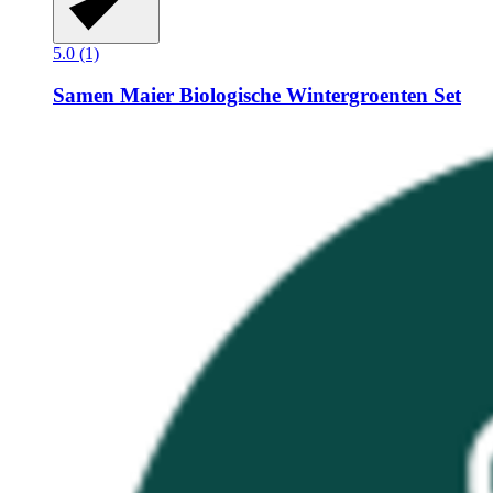
5.0 (1)
Samen Maier
Biologische Wintergroenten Set