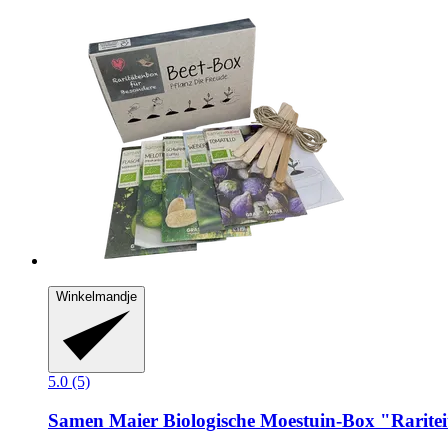
Winkelmandje
5.0 (5)
Samen Maier
Biologische Moestuin-​Box "Rarite