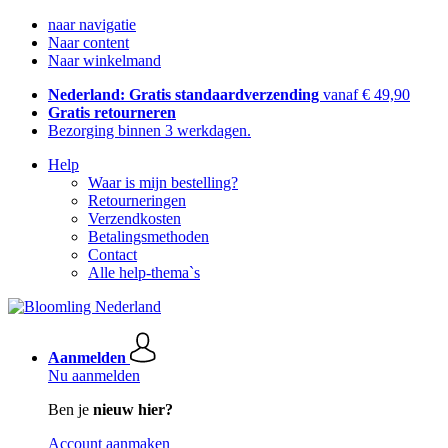
naar navigatie
Naar content
Naar winkelmand
Nederland: Gratis standaardverzending
vanaf € 49,90
Gratis retourneren
Bezorging binnen 3 werkdagen.
Help
Waar is mijn bestelling?
Retourneringen
Verzendkosten
Betalingsmethoden
Contact
Alle help-thema`s
Aanmelden
Nu aanmelden
Ben je
nieuw hier?
Account aanmaken