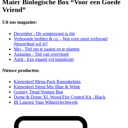
Maier Biologische Box “Voor een Goede
Vriend”
Uit ons magazine:
December - De winteroogst is rijp
Verhoogde bedden & co. - Wat voor soort verhoogd
(bloem)bed wil jij?
Mei - Tijd om te zaaien en te planten
Augustus - Tijd van overvloed
April - Een maand vol tuinplezier
Nieuwe producten:
Kiepenkerl Mega-Pack Ranonkelmix
Kiepenkerl Sierui Mix Blue & White
Gozney Tread Venture Bag
Dome & Dome XL Wood-Fire Control Kit - Black
IB Laursen Vaas Wilgenvlechtwerk