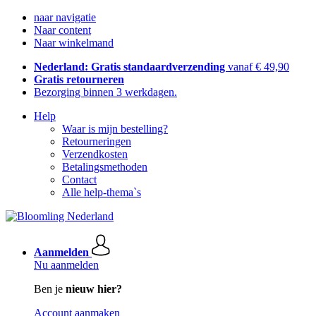
naar navigatie
Naar content
Naar winkelmand
Nederland: Gratis standaardverzending
vanaf € 49,90
Gratis retourneren
Bezorging binnen 3 werkdagen.
Help
Waar is mijn bestelling?
Retourneringen
Verzendkosten
Betalingsmethoden
Contact
Alle help-thema`s
Aanmelden
Nu aanmelden
Ben je
nieuw hier?
Account aanmaken