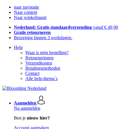
naar navigatie
Naar content
Naar winkelmand
Nederland: Gratis standaardverzending
vanaf € 49,90
Gratis retourneren
Bezorging binnen 3 werkdagen.
Help
Waar is mijn bestelling?
Retourneringen
Verzendkosten
Betalingsmethoden
Contact
Alle help-thema`s
Aanmelden
Nu aanmelden
Ben je
nieuw hier?
Account aanmaken