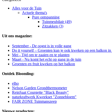
Alles voor de Tuin
Actuele thema's
Pure ontspanning
Tuinmeubilair (49)
Zitzakken (3)
Uit ons magazine:
September - De oogst is in volle gang
Do it yourself – Groenten kun je ook kweken op een balkon in 
Mei - Tijd om te zaaien en te planten
Maart - Nu komt het echt op gang in de tuin
Groenten en fruit kweken op het balkon
Ontdek Bloomling:
elho
Nelson Garden Grondthermometer
ReinSaat Courgette "Black Beauty"
naturkraftwerk Kweekset "Zonnebloem"
FAIR ZONE Tuinmanszeep
Nieuwe producten: