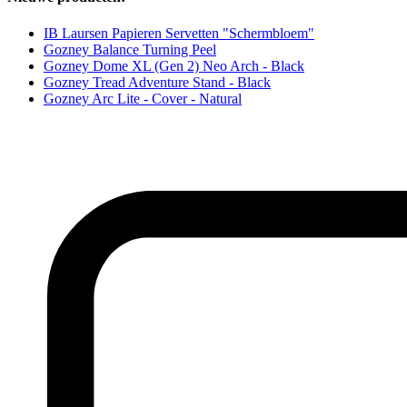
IB Laursen Papieren Servetten "Schermbloem"
Gozney Balance Turning Peel
Gozney Dome XL (Gen 2) Neo Arch - Black
Gozney Tread Adventure Stand - Black
Gozney Arc Lite - Cover - Natural