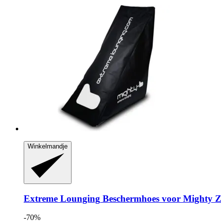
Winkelmandje
Extreme Lounging
Beschermhoes voor Mighty Z
-70%