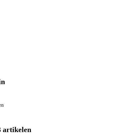
in
en
3 artikelen