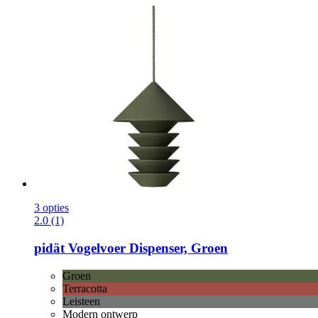
3 opties
2.0 (1)
pidät
Vogelvoer Dispenser, Groen
Groen
Terracotta
Leisteen
Modern ontwerp