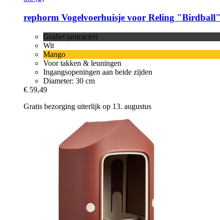
rephorm
Vogelvoerhuisje voor Reling "Birdball",
Grafiet (antraciet)
Wit
Mango
Voor takken & leuningen
Ingangsopeningen aan beide zijden
Diameter: 30 cm
€ 59,49
Gratis bezorging uiterlijk op 13. augustus