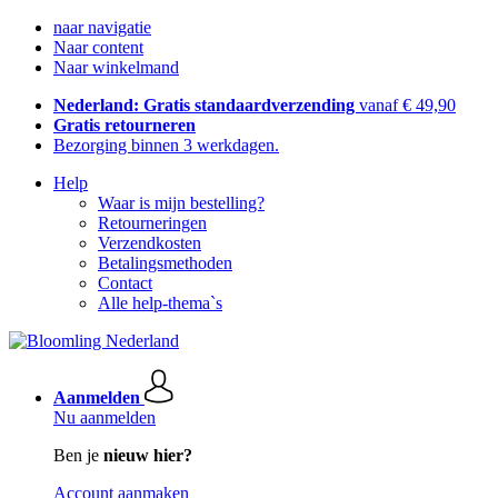
naar navigatie
Naar content
Naar winkelmand
Nederland: Gratis standaardverzending
vanaf € 49,90
Gratis retourneren
Bezorging binnen 3 werkdagen.
Help
Waar is mijn bestelling?
Retourneringen
Verzendkosten
Betalingsmethoden
Contact
Alle help-thema`s
Aanmelden
Nu aanmelden
Ben je
nieuw hier?
Account aanmaken