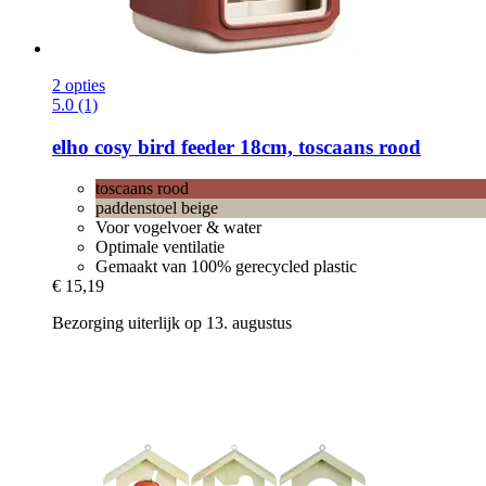
2 opties
5.0 (1)
elho
cosy bird feeder 18cm, toscaans rood
toscaans rood
paddenstoel beige
Voor vogelvoer & water
Optimale ventilatie
Gemaakt van 100% gerecycled plastic
€ 15,19
Bezorging uiterlijk op 13. augustus