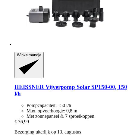
Winkelmandje
HEISSNER
Vijverpomp Solar SP150-​00, 150
l/h
Pompcapaciteit: 150 l/h
Max. opvoerhoogte: 0,8 m
Met zonnepaneel & 7 sproeikoppen
€ 36,99
Bezorging uiterlijk op 13. augustus