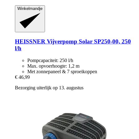
Winkelmandje
HEISSNER
Vijverpomp Solar SP250-​00, 250
l/h
Pompcapaciteit: 250 l/h
Max. opvoerhoogte: 1,2 m
Met zonnepaneel & 7 sproeikoppen
€ 46,99
Bezorging uiterlijk op 13. augustus