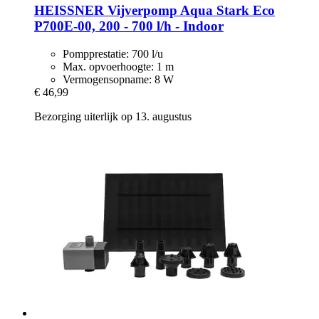
HEISSNER
Vijverpomp Aqua Stark Eco
P700E-​00, 200 -​ 700 l/h -​ Indoor
Pompprestatie: 700 l/u
Max. opvoerhoogte: 1 m
Vermogensopname: 8 W
€ 46,99
Bezorging uiterlijk op 13. augustus