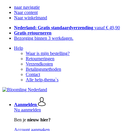
naar navigatie
Naar content
Naar winkelmand
Nederland: Gratis standaardverzending
vanaf € 49,90
Gratis retourneren
Bezorging binnen 3 werkdagen.
Help
Waar is mijn bestelling?
Retourneringen
Verzendkosten
Betalingsmethoden
Contact
Alle help-thema`s
Aanmelden
Nu aanmelden
Ben je
nieuw hier?
Account aanmaken