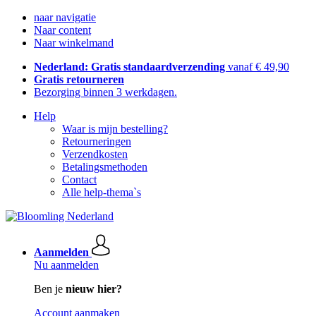
naar navigatie
Naar content
Naar winkelmand
Nederland: Gratis standaardverzending
vanaf € 49,90
Gratis retourneren
Bezorging binnen 3 werkdagen.
Help
Waar is mijn bestelling?
Retourneringen
Verzendkosten
Betalingsmethoden
Contact
Alle help-thema`s
Aanmelden
Nu aanmelden
Ben je
nieuw hier?
Account aanmaken