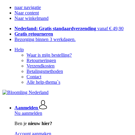
naar navigatie
Naar content
Naar winkelmand
Nederland: Gratis standaardverzending
vanaf € 49,90
Gratis retourneren
Bezorging binnen 3 werkdagen.
Help
Waar is mijn bestelling?
Retourneringen
Verzendkosten
Betalingsmethoden
Contact
Alle help-thema`s
Aanmelden
Nu aanmelden
Ben je
nieuw hier?
Account aanmaken