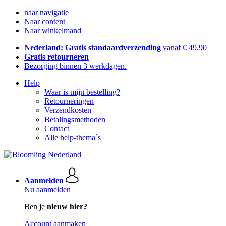
naar navigatie
Naar content
Naar winkelmand
Nederland: Gratis standaardverzending
vanaf € 49,90
Gratis retourneren
Bezorging binnen 3 werkdagen.
Help
Waar is mijn bestelling?
Retourneringen
Verzendkosten
Betalingsmethoden
Contact
Alle help-thema`s
Aanmelden
Nu aanmelden
Ben je
nieuw hier?
Account aanmaken