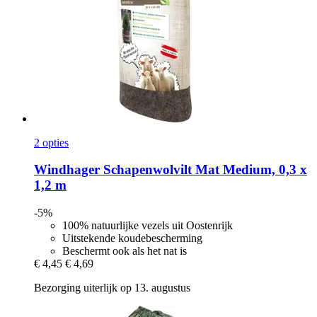
2 opties
Windhager
Schapenwolvilt Mat Medium, 0,3 x
1,2 m
-5%
100% natuurlijke vezels uit Oostenrijk
Uitstekende koudebescherming
Beschermt ook als het nat is
€ 4,45
€ 4,69
Bezorging uiterlijk op 13. augustus