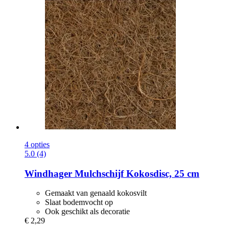
4 opties
5.0 (4)
Windhager
Mulchschijf Kokosdisc, 25 cm
Gemaakt van genaald kokosvilt
Slaat bodemvocht op
Ook geschikt als decoratie
€ 2,29