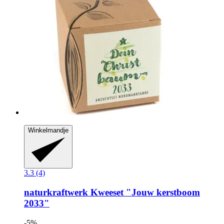
Winkelmandje
3.3 (4)
naturkraftwerk
Kweeset "Jouw kerstboom
2033"
-5%