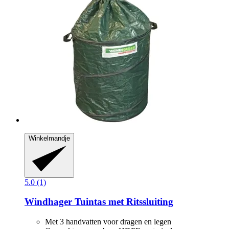
Winkelmandje
5.0 (1)
Windhager
Tuintas met Ritssluiting
Met 3 handvatten voor dragen en legen