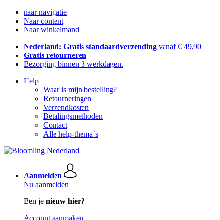
naar navigatie
Naar content
Naar winkelmand
Nederland: Gratis standaardverzending
vanaf € 49,90
Gratis retourneren
Bezorging binnen 3 werkdagen.
Help
Waar is mijn bestelling?
Retourneringen
Verzendkosten
Betalingsmethoden
Contact
Alle help-thema`s
Aanmelden
Nu aanmelden
Ben je
nieuw hier?
Account aanmaken