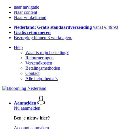
naar navigatie
Naar content
Naar winkelmand
Nederland: Gratis standaardverzending
vanaf € 49,90
Gratis retourneren
Bezorging binnen 3 werkdagen.
Help
Waar is mijn bestelling?
Retourneringen
Verzendkosten
Betalingsmethoden
Contact
Alle help-thema`s
Aanmelden
Nu aanmelden
Ben je
nieuw hier?
Account aanmaken