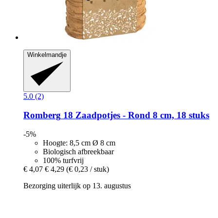
Winkelmandje
5.0 (2)
Romberg
18 Zaadpotjes -​ Rond 8 cm, 18 stuks
-5%
Hoogte: 8,5 cm Ø 8 cm
Biologisch afbreekbaar
100% turfvrij
€ 4,07
€ 4,29
(€ 0,23 / stuk)
Bezorging uiterlijk op 13. augustus