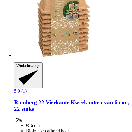
Winkelmandje
5.0 (1)
Romberg
22 Vierkante Kweekpotten van 6 cm ,
22 stuks
-5%
Ø 6 cm
Biologisch afbreekbaar