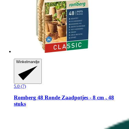
Winkelmandje
5.0 (7)
Romberg
48 Ronde Zaadpotjes -​ 8 cm , 48
stuks