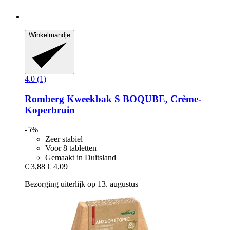
Winkelmandje
4.0 (1)
Romberg
Kweekbak S BOQUBE, Crème-​
Koperbruin
-5%
Zeer stabiel
Voor 8 tabletten
Gemaakt in Duitsland
€ 3,88
€ 4,09
Bezorging uiterlijk op 13. augustus