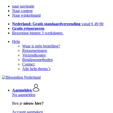
naar navigatie
Naar content
Naar winkelmand
Nederland: Gratis standaardverzending
vanaf € 49,90
Gratis retourneren
Bezorging binnen 3 werkdagen.
Help
Waar is mijn bestelling?
Retourneringen
Verzendkosten
Betalingsmethoden
Contact
Alle help-thema`s
Aanmelden
Nu aanmelden
Ben je
nieuw hier?
Account aanmaken