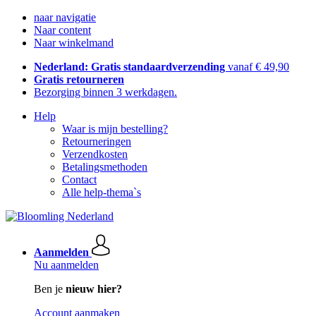
naar navigatie
Naar content
Naar winkelmand
Nederland: Gratis standaardverzending
vanaf € 49,90
Gratis retourneren
Bezorging binnen 3 werkdagen.
Help
Waar is mijn bestelling?
Retourneringen
Verzendkosten
Betalingsmethoden
Contact
Alle help-thema`s
Aanmelden
Nu aanmelden
Ben je
nieuw hier?
Account aanmaken