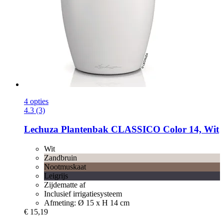
4 opties
4.3 (3)
Lechuza
Plantenbak CLASSICO Color 14, Wit
Wit
Zandbruin
Nootmuskaat
Leigrijs
Zijdematte af
Inclusief irrigatiesysteem
Afmeting: Ø 15 x H 14 cm
€ 15,19