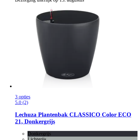
3 opties
5.0 (2)
Lechuza
Plantenbak CLASSICO Color ECO
21, Donkergrijs
Donkergrijs
Lichtgrijs