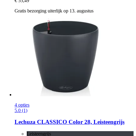
€ 55,49
Gratis bezorging uiterlijk op 13. augustus
4 opties
5.0 (1)
Lechuza
CLASSICO Color 28, Leisteengrijs
Leisteengrijs