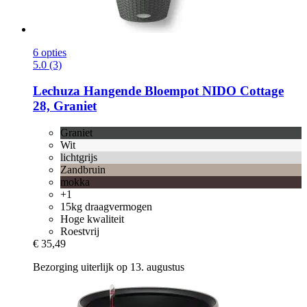
6 opties
5.0 (3)
Lechuza
Hangende Bloempot NIDO Cottage
28, Graniet
Graniet
Wit
lichtgrijs
Zandbruin
mokka
+1
15kg draagvermogen
Hoge kwaliteit
Roestvrij
€ 35,49
Bezorging uiterlijk op 13. augustus