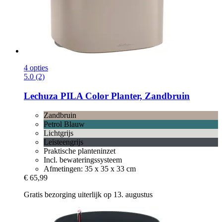
4 opties
5.0 (2)
Lechuza
PILA Color Planter, Zandbruin
Zandbruin
Petrol Blauw
Lichtgrijs
Leisteengrijs
Praktische planteninzet
Incl. bewateringssysteem
Afmetingen: 35 x 35 x 33 cm
€ 65,99
Gratis bezorging uiterlijk op 13. augustus