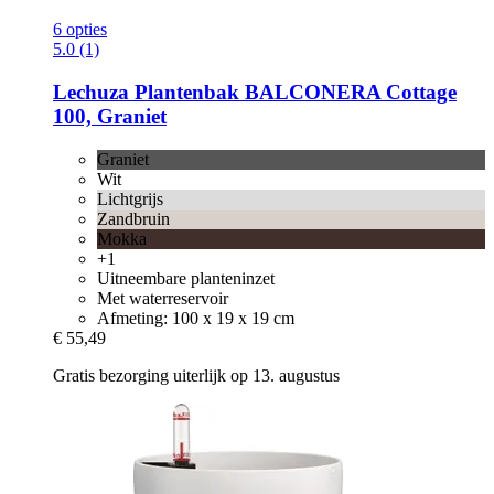
6 opties
5.0 (1)
Lechuza
Plantenbak BALCONERA Cottage
100, Graniet
Graniet
Wit
Lichtgrijs
Zandbruin
Mokka
+1
Uitneembare planteninzet
Met waterreservoir
Afmeting: 100 x 19 x 19 cm
€ 55,49
Gratis bezorging uiterlijk op 13. augustus