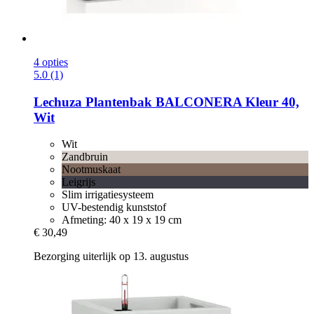
4 opties
5.0 (1)
Lechuza
Plantenbak BALCONERA Kleur 40,
Wit
Wit
Zandbruin
Nootmuskaat
Leigrijs
Slim irrigatiesysteem
UV-bestendig kunststof
Afmeting: 40 x 19 x 19 cm
€ 30,49
Bezorging uiterlijk op 13. augustus