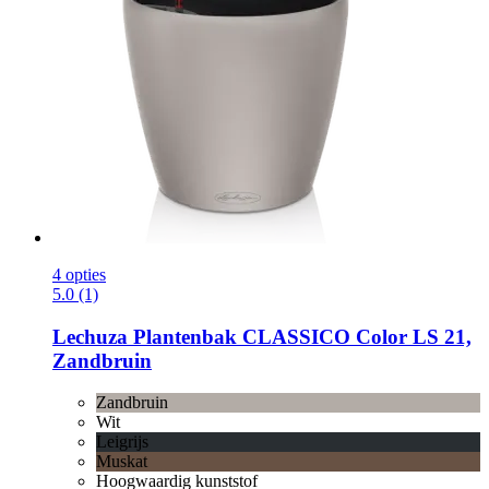
4 opties
5.0 (1)
Lechuza
Plantenbak CLASSICO Color LS 21,
Zandbruin
Zandbruin
Wit
Leigrijs
Muskat
Hoogwaardig kunststof