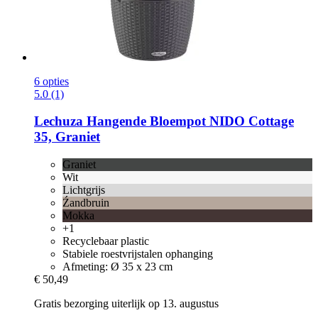
6 opties
5.0 (1)
Lechuza
Hangende Bloempot NIDO Cottage
35, Graniet
Graniet
Wit
Lichtgrijs
Źandbruin
Mokka
+1
Recyclebaar plastic
Stabiele roestvrijstalen ophanging
Afmeting: Ø 35 x 23 cm
€ 50,49
Gratis bezorging uiterlijk op 13. augustus