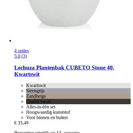
4 opties
5.0 (3)
Lechuza
Plantenbak CUBETO Stone 40,
Kwartswit
Kwartswit
Steengrijs
Zandbeige
Grafiet zwart
Alles-in-één set
Hoogwaardig kunststof
Voor binnen en buiten
€ 35,49
Bezorging uiterlijk op 13. augustus