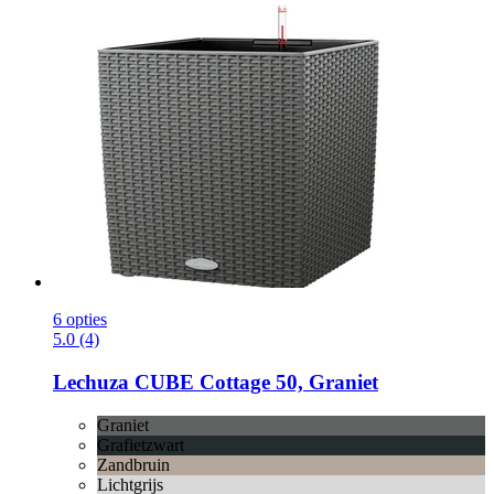
6 opties
5.0 (4)
Lechuza
CUBE Cottage 50, Graniet
Graniet
Grafietzwart
Zandbruin
Lichtgrijs