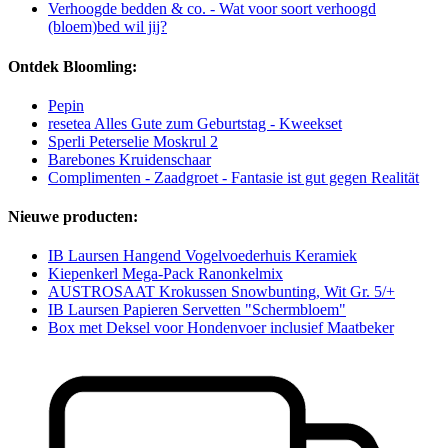
Verhoogde bedden & co. - Wat voor soort verhoogd
(bloem)bed wil jij?
Ontdek Bloomling:
Pepin
resetea Alles Gute zum Geburtstag - Kweekset
Sperli Peterselie Moskrul 2
Barebones Kruidenschaar
Complimenten - Zaadgroet - Fantasie ist gut gegen Realität
Nieuwe producten:
IB Laursen Hangend Vogelvoederhuis Keramiek
Kiepenkerl Mega-Pack Ranonkelmix
AUSTROSAAT Krokussen Snowbunting, Wit Gr. 5/+
IB Laursen Papieren Servetten "Schermbloem"
Box met Deksel voor Hondenvoer inclusief Maatbeker