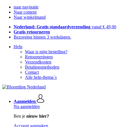
naar navigatie
Naar content
Naar winkelmand
Nederland: Gratis standaardverzending
vanaf € 49,90
Gratis retourneren
Bezorging binnen 3 werkdagen.
Help
Waar is mijn bestelling?
Retourneringen
Verzendkosten
Betalingsmethoden
Contact
Alle help-thema`s
Aanmelden
Nu aanmelden
Ben je
nieuw hier?
Account aanmaken