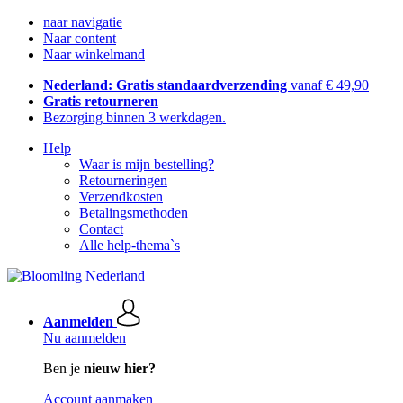
naar navigatie
Naar content
Naar winkelmand
Nederland: Gratis standaardverzending
vanaf € 49,90
Gratis retourneren
Bezorging binnen 3 werkdagen.
Help
Waar is mijn bestelling?
Retourneringen
Verzendkosten
Betalingsmethoden
Contact
Alle help-thema`s
Aanmelden
Nu aanmelden
Ben je
nieuw hier?
Account aanmaken