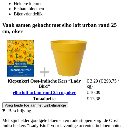
Heldere kleuren
Eetbare bloemen
Bijenvriendelijk
Vaak samen gekocht met elho loft urban rond 25
cm, oker
Kiepenkerl Oost-Indische Kers “Lady
€ 3,29
(€ 293,75 /
Bird”
kg)
elho loft urban rond 25 cm, oker
€ 10,09
Totaalprijs:
€ 13,38
Voeg beide toe aan het winkelmandje
Beschrijving
Met zijn helder goudgele bloemen en rode stippen zorgt de Oost-
Indische kers "Lady Bird" voor levendige accenten in bloempotten,