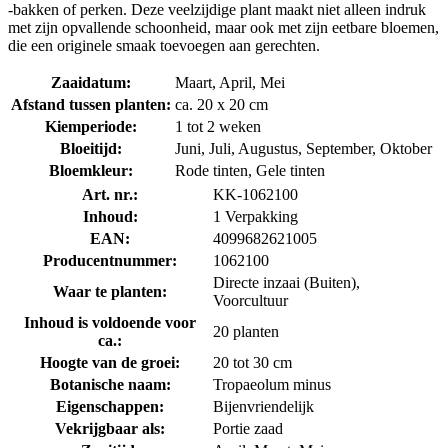
-bakken of perken. Deze veelzijdige plant maakt niet alleen indruk
met zijn opvallende schoonheid, maar ook met zijn eetbare bloemen,
die een originele smaak toevoegen aan gerechten.
Zaaidatum:
Maart, April, Mei
Afstand tussen planten:
ca. 20 x 20 cm
Kiemperiode:
1 tot 2 weken
Bloeitijd:
Juni, Juli, Augustus, September, Oktober
Bloemkleur:
Rode tinten, Gele tinten
Art. nr.:
KK-1062100
Inhoud:
1 Verpakking
EAN:
4099682621005
Producentnummer:
1062100
Directe inzaai (Buiten),
Waar te planten:
Voorcultuur
Inhoud is voldoende voor
20 planten
ca.:
Hoogte van de groei:
20 tot 30 cm
Botanische naam:
Tropaeolum minus
Eigenschappen:
Bijenvriendelijk
Vekrijgbaar als:
Portie zaad