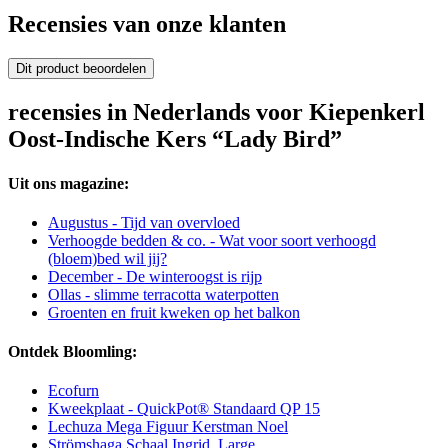
Recensies van onze klanten
Dit product beoordelen
recensies in Nederlands voor Kiepenkerl
Oost-Indische Kers “Lady Bird”
Uit ons magazine:
Augustus - Tijd van overvloed
Verhoogde bedden & co. - Wat voor soort verhoogd
(bloem)bed wil jij?
December - De winteroogst is rijp
Ollas - slimme terracotta waterpotten
Groenten en fruit kweken op het balkon
Ontdek Bloomling:
Ecofurn
Kweekplaat - QuickPot® Standaard QP 15
Lechuza Mega Figuur Kerstman Noel
Strömshaga Schaal Ingrid, Large