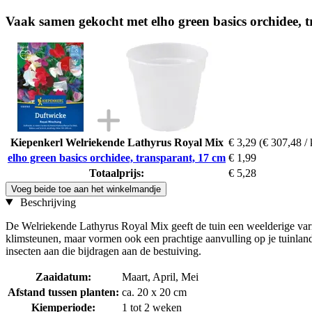
Vaak samen gekocht met elho green basics orchidee, 
Kiepenkerl Welriekende Lathyrus Royal Mix
€ 3,29
(€ 307,48 / 
elho green basics orchidee, transparant, 17 cm
€ 1,99
Totaalprijs:
€ 5,28
Voeg beide toe aan het winkelmandje
Beschrijving
De Welriekende Lathyrus Royal Mix geeft de tuin een weelderige varië
klimsteunen, maar vormen ook een prachtige aanvulling op je tuinland
insecten aan die bijdragen aan de bestuiving.
Zaaidatum:
Maart, April, Mei
Afstand tussen planten:
ca. 20 x 20 cm
Kiemperiode:
1 tot 2 weken