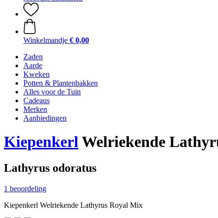
Winkelmandje
€ 0,00
Zaden
Aarde
Kweken
Potten & Plantenbakken
Alles voor de Tuin
Cadeaus
Merken
Aanbiedingen
Kiepenkerl
Welriekende Lathyr
Lathyrus odoratus
1 beoordeling
Kiepenkerl Welriekende Lathyrus Royal Mix