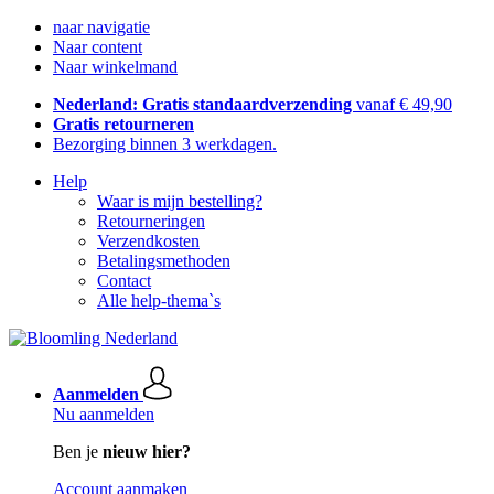
naar navigatie
Naar content
Naar winkelmand
Nederland: Gratis standaardverzending
vanaf € 49,90
Gratis retourneren
Bezorging binnen 3 werkdagen.
Help
Waar is mijn bestelling?
Retourneringen
Verzendkosten
Betalingsmethoden
Contact
Alle help-thema`s
Aanmelden
Nu aanmelden
Ben je
nieuw hier?
Account aanmaken