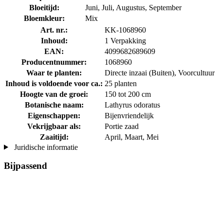
Bloeitijd:
Juni, Juli, Augustus, September
Bloemkleur:
Mix
Art. nr.:
KK-1068960
Inhoud:
1 Verpakking
EAN:
4099682689609
Producentnummer:
1068960
Waar te planten:
Directe inzaai (Buiten), Voorcultuur
Inhoud is voldoende voor ca.:
25 planten
Hoogte van de groei:
150 tot 200 cm
Botanische naam:
Lathyrus odoratus
Eigenschappen:
Bijenvriendelijk
Vekrijgbaar als:
Portie zaad
Zaaitijd:
April, Maart, Mei
Juridische informatie
Bijpassend