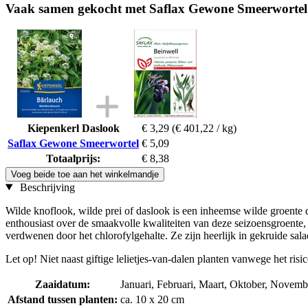
Vaak samen gekocht met Saflax Gewone Smeerwortel
Kiepenkerl Daslook
€ 3,29
(€ 401,22 / kg)
Saflax Gewone Smeerwortel
€ 5,09
Totaalprijs:
€ 8,38
Voeg beide toe aan het winkelmandje
Beschrijving
Wilde knoflook, wilde prei of daslook is een inheemse wilde groente d
enthousiast over de smaakvolle kwaliteiten van deze seizoensgroente, 
verdwenen door het chlorofylgehalte. Ze zijn heerlijk in gekruide sa
Let op! Niet naast giftige lelietjes-van-dalen planten vanwege het risi
Zaaidatum:
Januari, Februari, Maart, Oktober, Novem
Afstand tussen planten:
ca. 10 x 20 cm