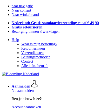
naar navigatie
Naar content
Naar winkelmand
Nederland: Gratis standaardverzending
vanaf € 49,90
Gratis retourneren
Bezorging binnen 3 werkdagen.
Help
Waar is mijn bestelling?
Retourneringen
Verzendkosten
Betalingsmethoden
Contact
Alle help-thema`s
Aanmelden
Nu aanmelden
Ben je
nieuw hier?
Account aanmaken