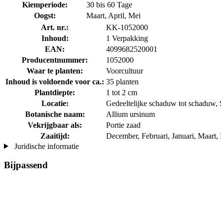
Kiemperiode:
30 bis 60 Tage
Oogst:
Maart, April, Mei
Art. nr.:
KK-1052000
Inhoud:
1 Verpakking
EAN:
4099682520001
Producentnummer:
1052000
Waar te planten:
Voorcultuur
Inhoud is voldoende voor ca.:
35 planten
Plantdiepte:
1 tot 2 cm
Locatie:
Gedeeltelijke schaduw tot schaduw, 
Botanische naam:
Allium ursinum
Vekrijgbaar als:
Portie zaad
Zaaitijd:
December, Februari, Januari, Maart
Juridische informatie
Bijpassend