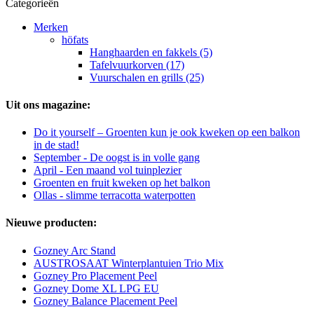
Categorieën
Merken
höfats
Hanghaarden en fakkels (5)
Tafelvuurkorven (17)
Vuurschalen en grills (25)
Uit ons magazine:
Do it yourself – Groenten kun je ook kweken op een balkon
in de stad!
September - De oogst is in volle gang
April - Een maand vol tuinplezier
Groenten en fruit kweken op het balkon
Ollas - slimme terracotta waterpotten
Nieuwe producten:
Gozney Arc Stand
AUSTROSAAT Winterplantuien Trio Mix
Gozney Pro Placement Peel
Gozney Dome XL LPG EU
Gozney Balance Placement Peel