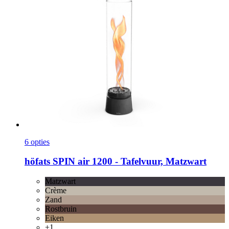
6 opties
höfats
SPIN air 1200 -​ Tafelvuur, Matzwart
Matzwart
Crème
Zand
Rostbruin
Eiken
+1