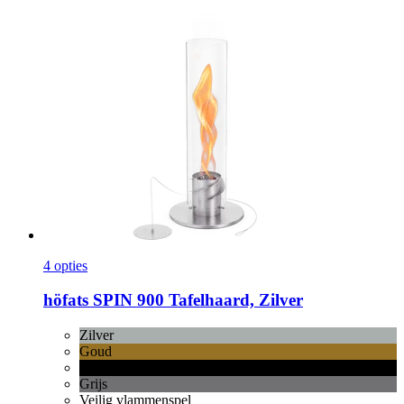
4 opties
höfats
SPIN 900 Tafelhaard, Zilver
Zilver
Goud
Zwart
Grijs
Veilig vlammenspel