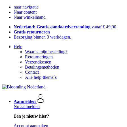
naar navigatie
Naar content
Naar winkelmand
Nederland: Gratis standaardverzending
vanaf € 49,90
Gratis retourneren
Bezorging binnen 3 werkdagen.
Help
Waar is mijn bestelling?
Retourneringen
Verzendkosten
Betalingsmethoden
Contact
Alle help-thema`s
Aanmelden
Nu aanmelden
Ben je
nieuw hier?
Account aanmaken