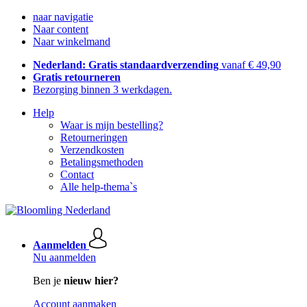
naar navigatie
Naar content
Naar winkelmand
Nederland: Gratis standaardverzending
vanaf € 49,90
Gratis retourneren
Bezorging binnen 3 werkdagen.
Help
Waar is mijn bestelling?
Retourneringen
Verzendkosten
Betalingsmethoden
Contact
Alle help-thema`s
Aanmelden
Nu aanmelden
Ben je
nieuw hier?
Account aanmaken