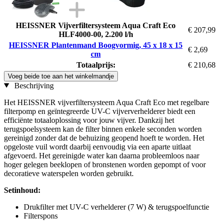
HEISSNER Vijverfiltersysteem Aqua Craft Eco
€ 207,99
HLF4000-00, 2.200 l/h
HEISSNER Plantenmand Boogvormig, 45 x 18 x 15
€ 2,69
cm
Totaalprijs:
€ 210,68
Voeg beide toe aan het winkelmandje
Beschrijving
Het HEISSNER vijverfiltersysteem Aqua Craft Eco met regelbare
filterpomp en geïntegreerde UV-C vijververhelderer biedt een
efficiënte totaaloplossing voor jouw vijver. Dankzij het
terugspoelsysteem kan de filter binnen enkele seconden worden
gereinigd zonder dat de behuizing geopend hoeft te worden. Het
opgeloste vuil wordt daarbij eenvoudig via een aparte uitlaat
afgevoerd. Het gereinigde water kan daarna probleemloos naar
hoger gelegen beeklopen of bronstenen worden gepompt of voor
decoratieve waterspelen worden gebruikt.
Setinhoud:
Drukfilter met UV-C verhelderer (7 W) & terugspoelfunctie
Filterspons