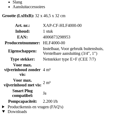
Slang
Aansluitaccessoires
Grootte (LxHxB):
32 x 46,5 x 32 cm
Art. nr.:
XAP-CF-HLF4000-00
Inhoud:
1 stuk
EAN:
4006873298953
Producentnummer:
HLF4000-00
Instelbaar, Voor gebruik buitenshuis,
Eigenschappen:
Verstelbare aansluiting (3/4", 1")
Type stekker:
Netstekker type E+F (CEE 7/7)
Voor max.
vijverinhoud zonder
4 m³
vis:
Voor max.
2 m³
vijverinhoud met vis:
Smart Plug
Ja
compatibel:
Pompcapaciteit:
2.200 l/h
Productkennis en vragen (FAQ's)
Downloads