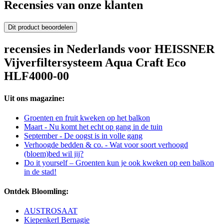
Recensies van onze klanten
Dit product beoordelen
recensies in Nederlands voor HEISSNER
Vijverfiltersysteem Aqua Craft Eco
HLF4000-00
Uit ons magazine:
Groenten en fruit kweken op het balkon
Maart - Nu komt het echt op gang in de tuin
September - De oogst is in volle gang
Verhoogde bedden & co. - Wat voor soort verhoogd
(bloem)bed wil jij?
Do it yourself – Groenten kun je ook kweken op een balkon
in de stad!
Ontdek Bloomling:
AUSTROSAAT
Kiepenkerl Bernagie