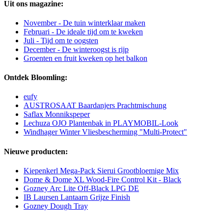
Uit ons magazine:
November - De tuin winterklaar maken
Februari - De ideale tijd om te kweken
Juli - Tijd om te oogsten
December - De winteroogst is rijp
Groenten en fruit kweken op het balkon
Ontdek Bloomling:
eufy
AUSTROSAAT Baardanjers Prachtmischung
Saflax Monnikspeper
Lechuza OJO Plantenbak in PLAYMOBIL-Look
Windhager Winter Vliesbescherming "Multi-Protect"
Nieuwe producten:
Kiepenkerl Mega-Pack Sierui Grootbloemige Mix
Dome & Dome XL Wood-Fire Control Kit - Black
Gozney Arc Lite Off-Black LPG DE
IB Laursen Lantaarn Grijze Finish
Gozney Dough Tray