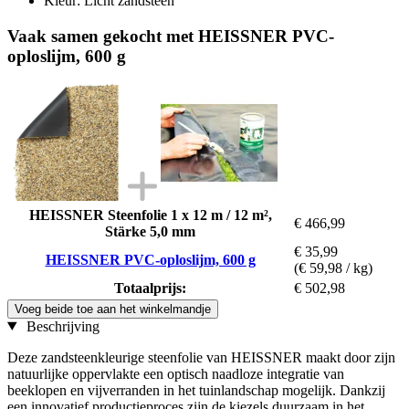
Kleur: Licht zandsteen
Vaak samen gekocht met HEISSNER PVC-
oploslijm, 600 g
HEISSNER Steenfolie 1 x 12 m / 12 m²,
€ 466,99
Stärke 5,0 mm
€ 35,99
HEISSNER PVC-oploslijm, 600 g
(€ 59,98 / kg)
Totaalprijs:
€ 502,98
Voeg beide toe aan het winkelmandje
Beschrijving
Deze zandsteenkleurige steenfolie van HEISSNER maakt door zijn
natuurlijke oppervlakte een optisch naadloze integratie van
beeklopen en vijverranden in het tuinlandschap mogelijk. Dankzij
een innovatief productieproces zijn de kiezels duurzaam in het