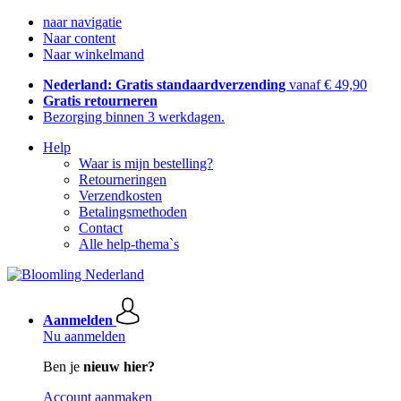
naar navigatie
Naar content
Naar winkelmand
Nederland: Gratis standaardverzending
vanaf € 49,90
Gratis retourneren
Bezorging binnen 3 werkdagen.
Help
Waar is mijn bestelling?
Retourneringen
Verzendkosten
Betalingsmethoden
Contact
Alle help-thema`s
Aanmelden
Nu aanmelden
Ben je
nieuw hier?
Account aanmaken