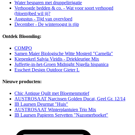
Water besparen met druppelirrigatie
Verhoogde bedden & co. - Wat voor soort verhoogd
(bloem)bed wil jij?
Augustus - Tijd van overvloed
December - De winteroogst is rijp
Ontdek Bloomling:
COMPO
Samen Maier Biologische Witte Mosterd "Carnella"
Kiepenkerl Salvia Viridis - Driekleurige Mix
Juffertje-in-het-Groen Midnight Nigella hispanica
Esschert Design Outdoor Gieter L
Nieuwe producten:
Chic Antique Quilt met Bloemenmotief
AUSTROSAAT Narcissen Golden Ducat, Geel Gr. 12/14
IB Laursen Deurmat "Huis"
AUSTROSAAT Winterplantuien Trio Mix
IB Laursen Papieren Servetten "Nazomerboeket"