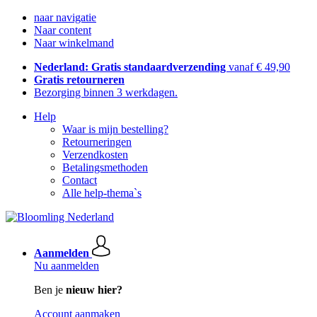
naar navigatie
Naar content
Naar winkelmand
Nederland: Gratis standaardverzending
vanaf € 49,90
Gratis retourneren
Bezorging binnen 3 werkdagen.
Help
Waar is mijn bestelling?
Retourneringen
Verzendkosten
Betalingsmethoden
Contact
Alle help-thema`s
Aanmelden
Nu aanmelden
Ben je
nieuw hier?
Account aanmaken