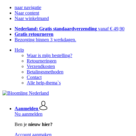
naar navigatie
Naar content
Naar winkelmand
Nederland: Gratis standaardverzending
vanaf € 49,90
Gratis retourneren
Bezorging binnen 3 werkdagen.
Help
Waar is mijn bestelling?
Retourneringen
Verzendkosten
Betalingsmethoden
Contact
Alle help-thema`s
Aanmelden
Nu aanmelden
Ben je
nieuw hier?
Account aanmaken