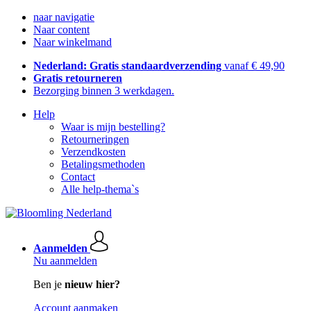
naar navigatie
Naar content
Naar winkelmand
Nederland: Gratis standaardverzending
vanaf € 49,90
Gratis retourneren
Bezorging binnen 3 werkdagen.
Help
Waar is mijn bestelling?
Retourneringen
Verzendkosten
Betalingsmethoden
Contact
Alle help-thema`s
Aanmelden
Nu aanmelden
Ben je
nieuw hier?
Account aanmaken