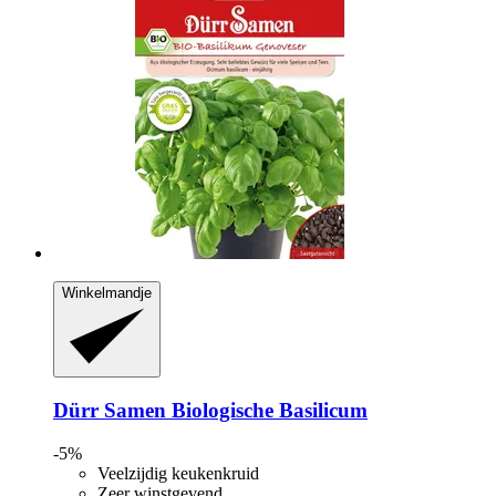
Winkelmandje
Dürr Samen
Biologische Basilicum
-5%
Veelzijdig keukenkruid
Zeer winstgevend