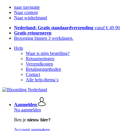
naar navigatie
Naar content
Naar winkelmand
Nederland: Gratis standaardverzending
vanaf € 49,90
Gratis retourneren
Bezorging binnen 3 werkdagen.
Help
Waar is mijn bestelling?
Retourneringen
Verzendkosten
Betalingsmethoden
Contact
Alle help-thema`s
Aanmelden
Nu aanmelden
Ben je
nieuw hier?
Account aanmaken