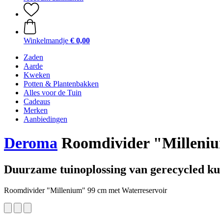
Winkelmandje
€ 0,00
Zaden
Aarde
Kweken
Potten & Plantenbakken
Alles voor de Tuin
Cadeaus
Merken
Aanbiedingen
Deroma
Roomdivider "Milleniu
Duurzame tuinoplossing van gerecycled ku
Roomdivider "Millenium" 99 cm met Waterreservoir