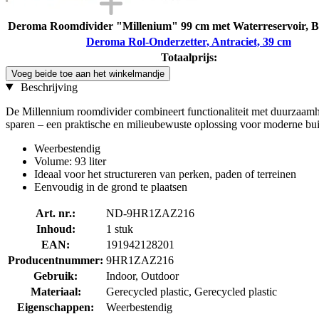
Deroma Roomdivider "Millenium" 99 cm met Waterreservoir, 
Deroma Rol-Onderzetter, Antraciet, 39 cm
Totaalprijs:
Voeg beide toe aan het winkelmandje
Beschrijving
De Millennium roomdivider combineert functionaliteit met duurzaamhei
sparen – een praktische en milieubewuste oplossing voor moderne bui
Weerbestendig
Volume: 93 liter
Ideaal voor het structureren van perken, paden of terreinen
Eenvoudig in de grond te plaatsen
Art. nr.:
ND-9HR1ZAZ216
Inhoud:
1 stuk
EAN:
191942128201
Producentnummer:
9HR1ZAZ216
Gebruik:
Indoor, Outdoor
Materiaal:
Gerecycled plastic, Gerecycled plastic
Eigenschappen:
Weerbestendig