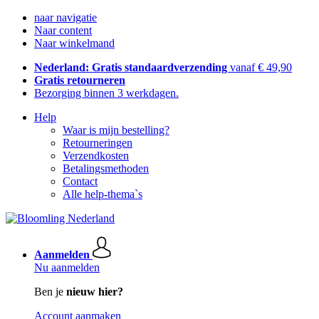
naar navigatie
Naar content
Naar winkelmand
Nederland: Gratis standaardverzending
vanaf € 49,90
Gratis retourneren
Bezorging binnen 3 werkdagen.
Help
Waar is mijn bestelling?
Retourneringen
Verzendkosten
Betalingsmethoden
Contact
Alle help-thema`s
Aanmelden
Nu aanmelden
Ben je
nieuw hier?
Account aanmaken