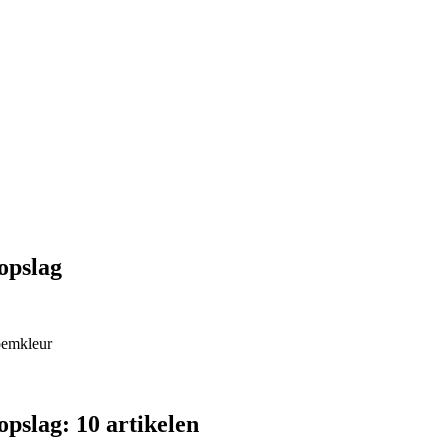
opslag
oemkleur
pslag: 10 artikelen