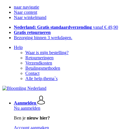
naar navigatie
Naar content
Naar winkelmand
Nederland: Gratis standaardverzending
vanaf € 49,90
Gratis retourneren
Bezorging binnen 3 werkdagen.
Help
Waar is mijn bestelling?
Retourneringen
Verzendkosten
Betalingsmethoden
Contact
Alle help-thema`s
Aanmelden
Nu aanmelden
Ben je
nieuw hier?
Account aanmaken