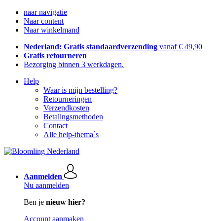
naar navigatie
Naar content
Naar winkelmand
Nederland: Gratis standaardverzending
vanaf € 49,90
Gratis retourneren
Bezorging binnen 3 werkdagen.
Help
Waar is mijn bestelling?
Retourneringen
Verzendkosten
Betalingsmethoden
Contact
Alle help-thema`s
Aanmelden
Nu aanmelden
Ben je
nieuw hier?
Account aanmaken