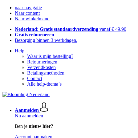
naar navigatie
Naar content
Naar winkelmand
Nederland: Gratis standaardverzending
vanaf € 49,90
Gratis retourneren
Bezorging binnen 3 werkdagen.
Help
Waar is mijn bestelling?
Retourneringen
Verzendkosten
Betalingsmethoden
Contact
Alle help-thema`s
Aanmelden
Nu aanmelden
Ben je
nieuw hier?
Account aanmaken