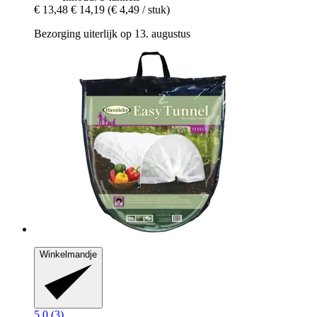
€ 13,48
€ 14,19
(€ 4,49 / stuk)
Bezorging uiterlijk op 13. augustus
Winkelmandje
5.0 (3)