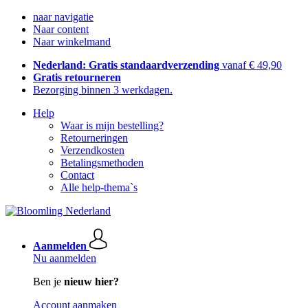
naar navigatie
Naar content
Naar winkelmand
Nederland: Gratis standaardverzending
vanaf € 49,90
Gratis retourneren
Bezorging binnen 3 werkdagen.
Help
Waar is mijn bestelling?
Retourneringen
Verzendkosten
Betalingsmethoden
Contact
Alle help-thema`s
Aanmelden
Nu aanmelden
Ben je
nieuw hier?
Account aanmaken