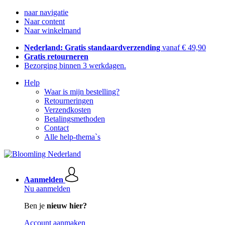
naar navigatie
Naar content
Naar winkelmand
Nederland: Gratis standaardverzending
vanaf € 49,90
Gratis retourneren
Bezorging binnen 3 werkdagen.
Help
Waar is mijn bestelling?
Retourneringen
Verzendkosten
Betalingsmethoden
Contact
Alle help-thema`s
Aanmelden
Nu aanmelden
Ben je
nieuw hier?
Account aanmaken