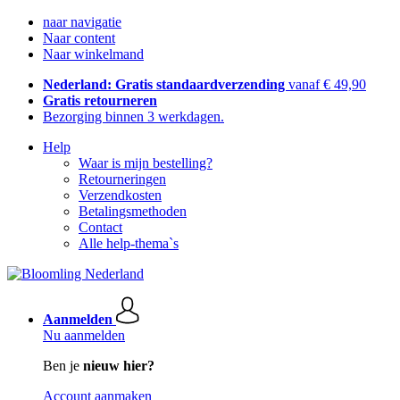
naar navigatie
Naar content
Naar winkelmand
Nederland: Gratis standaardverzending
vanaf € 49,90
Gratis retourneren
Bezorging binnen 3 werkdagen.
Help
Waar is mijn bestelling?
Retourneringen
Verzendkosten
Betalingsmethoden
Contact
Alle help-thema`s
Aanmelden
Nu aanmelden
Ben je
nieuw hier?
Account aanmaken