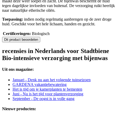
maakt deze weer soepel en zacht. De bijenwas beschermt de huid
tegen dagelijkse invloeden van buitenaf. De verzorging ruikt heerlijk
naar natuurlijke etherische oliën.
Toepassing:
indien nodig regelmatig aanbrengen op de zeer droge
huid. Geschikt voor het hele lichaam, handen en gezicht.
Certificeringen:
Biologisch
Dit product beoordelen
recensies in Nederlands voor Stadtbiene
Bio-intensieve verzorging met bijenwas
Uit ons magazine:
Januari - Denk nu aan het volgende tuinseizoen
GARDENA vakantiebewatering
Het is tijd om je kamerplanten te bemesten
Juni - Nu is het tijd voor plantenverzorging
September - De oogst is in volle gang
Nieuwe producten: