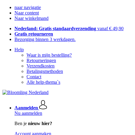
naar navigatie
Naar content
Naar winkelmand
Nederland: Gratis standaardverzending
vanaf € 49,90
Gratis retourneren
Bezorging binnen 3 werkdagen.
Help
Waar is mijn bestelling?
Retourneringen
Verzendkosten
Betalingsmethoden
Contact
Alle help-thema`s
Aanmelden
Nu aanmelden
Ben je
nieuw hier?
Account aanmaken