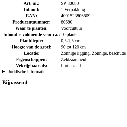
Art. nr.:
SP-80680
Inhoud:
1 Verpakking
EAN:
4001523806809
Producentnummer:
80680
Waar te planten:
Voorcultuur
Inhoud is voldoende voor ca.:
10 planten
Plantdiepte:
0,5-1,5 cm
Hoogte van de groei:
90 tot 120 cm
Locatie:
Zonnige ligging, Zonnige, beschutte 
Eigenschappen:
Zeldzaamheid
Vekrijgbaar als:
Portie zaad
Juridische informatie
Bijpassend