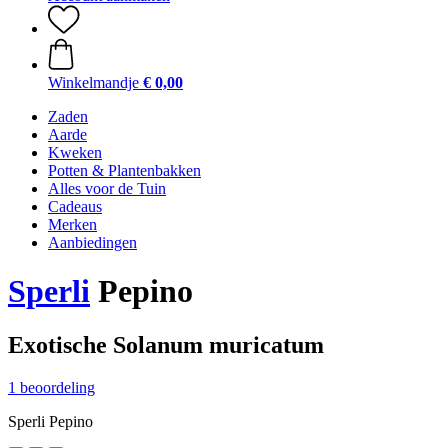
Winkelmandje
€ 0,00
Zaden
Aarde
Kweken
Potten & Plantenbakken
Alles voor de Tuin
Cadeaus
Merken
Aanbiedingen
Sperli
Pepino
Exotische Solanum muricatum
1 beoordeling
Sperli Pepino