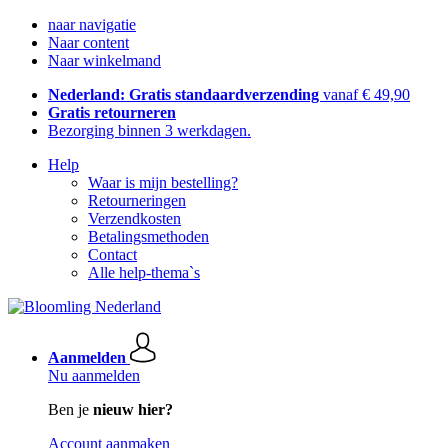
naar navigatie
Naar content
Naar winkelmand
Nederland: Gratis standaardverzending
vanaf € 49,90
Gratis retourneren
Bezorging binnen 3 werkdagen.
Help
Waar is mijn bestelling?
Retourneringen
Verzendkosten
Betalingsmethoden
Contact
Alle help-thema`s
Aanmelden
Nu aanmelden
Ben je
nieuw hier?
Account aanmaken