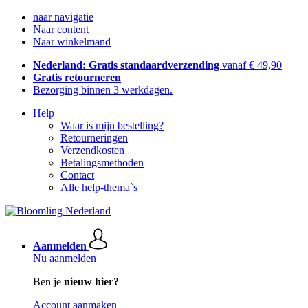
naar navigatie
Naar content
Naar winkelmand
Nederland: Gratis standaardverzending
vanaf € 49,90
Gratis retourneren
Bezorging binnen 3 werkdagen.
Help
Waar is mijn bestelling?
Retourneringen
Verzendkosten
Betalingsmethoden
Contact
Alle help-thema`s
Aanmelden
Nu aanmelden
Ben je
nieuw hier?
Account aanmaken