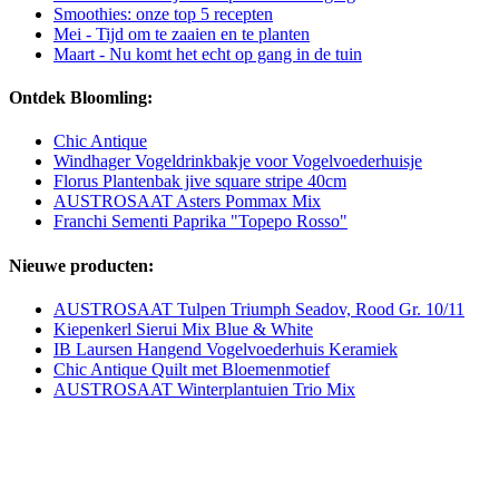
Smoothies: onze top 5 recepten
Mei - Tijd om te zaaien en te planten
Maart - Nu komt het echt op gang in de tuin
Ontdek Bloomling:
Chic Antique
Windhager Vogeldrinkbakje voor Vogelvoederhuisje
Florus Plantenbak jive square stripe 40cm
AUSTROSAAT Asters Pommax Mix
Franchi Sementi Paprika "Topepo Rosso"
Nieuwe producten:
AUSTROSAAT Tulpen Triumph Seadov, Rood Gr. 10/11
Kiepenkerl Sierui Mix Blue & White
IB Laursen Hangend Vogelvoederhuis Keramiek
Chic Antique Quilt met Bloemenmotief
AUSTROSAAT Winterplantuien Trio Mix