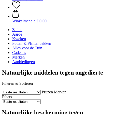
Winkelmandje
€ 0,00
Zaden
Aarde
Kweken
Potten & Plantenbakken
Alles voor de Tuin
Cadeaus
Merken
Aanbiedingen
Natuurlijke middelen tegen ongedierte
Filteren & Sorteren
Prijzen
Merken
Filters
Natuurlijke bescherming tegen