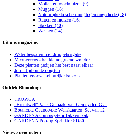
Mollen en woelmuizen (9)
Muggen (16)
Natuurlijke bescherming tegen ongedierte (18)
Ratten en muizen (16)
Slakken (40)
Wespen (14)
Uit ons magazine:
Water besparen met druppelirrigatie
Microgreens - het kleine groene wonder
Deze planten gedijen het best naast elkaar
Juli - Tijd om te oogsten
Planten voor schaduwrijke balkons
Ontdek Bloomling:
TROPICA
"Broadwell" Vaas Gemaakt van Gerecycled Glas
Botanopia Cyanotypie Wenskaarten, Set van 12
GARDENA combisystem Takkenhaak
GARDENA Pop-up Sprinkler SD80
Nieuwe producten: