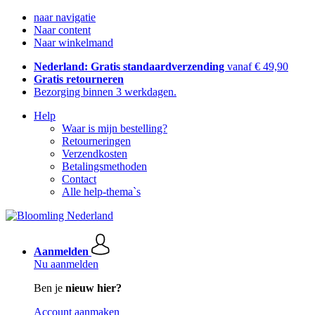
naar navigatie
Naar content
Naar winkelmand
Nederland: Gratis standaardverzending
vanaf € 49,90
Gratis retourneren
Bezorging binnen 3 werkdagen.
Help
Waar is mijn bestelling?
Retourneringen
Verzendkosten
Betalingsmethoden
Contact
Alle help-thema`s
Aanmelden
Nu aanmelden
Ben je
nieuw hier?
Account aanmaken