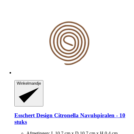
Winkelmandje
Esschert Design
Citronella Navulspiralen -​ 10
stuks
Afmetingen: L 10,7 cm x D 10,7 cm x H 0,4 cm