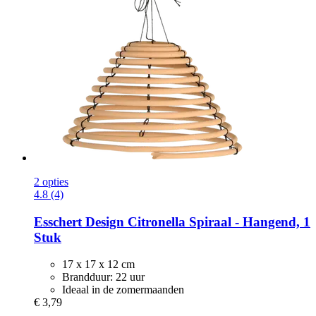
2 opties
4.8 (4)
Esschert Design
Citronella Spiraal -​ Hangend, 1
Stuk
17 x 17 x 12 cm
Brandduur: 22 uur
Ideaal in de zomermaanden
€ 3,79