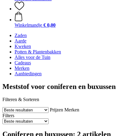
Winkelmandje
€ 0,00
Zaden
Aarde
Kweken
Potten & Plantenbakken
Alles voor de Tuin
Cadeaus
Merken
Aanbiedingen
Meststof voor coniferen en buxussen
Filteren & Sorteren
Prijzen
Merken
Filters
Coniferen en buxussen: 2 artikelen