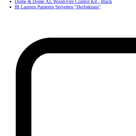
Dome & Dome XL Wood-Fire Control Kit - Black
IB Laursen Papieren Servetten "Herfstkrans"