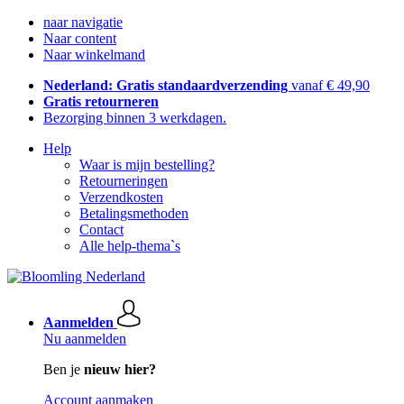
naar navigatie
Naar content
Naar winkelmand
Nederland: Gratis standaardverzending
vanaf € 49,90
Gratis retourneren
Bezorging binnen 3 werkdagen.
Help
Waar is mijn bestelling?
Retourneringen
Verzendkosten
Betalingsmethoden
Contact
Alle help-thema`s
Aanmelden
Nu aanmelden
Ben je
nieuw hier?
Account aanmaken