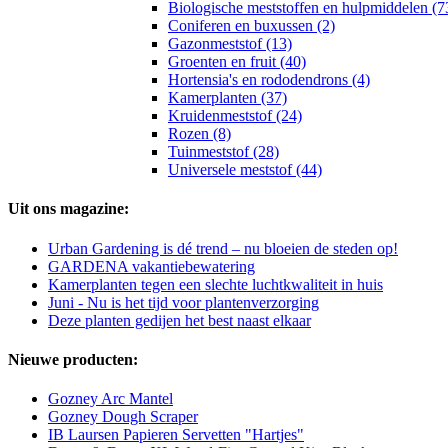
Biologische meststoffen en hulpmiddelen (7
Coniferen en buxussen (2)
Gazonmeststof (13)
Groenten en fruit (40)
Hortensia's en rododendrons (4)
Kamerplanten (37)
Kruidenmeststof (24)
Rozen (8)
Tuinmeststof (28)
Universele meststof (44)
Uit ons magazine:
Urban Gardening is dé trend – nu bloeien de steden op!
GARDENA vakantiebewatering
Kamerplanten tegen een slechte luchtkwaliteit in huis
Juni - Nu is het tijd voor plantenverzorging
Deze planten gedijen het best naast elkaar
Nieuwe producten:
Gozney Arc Mantel
Gozney Dough Scraper
IB Laursen Papieren Servetten "Hartjes"