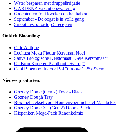
Water besparen met druppelirrigatie
GARDENA vakantiebewatering
Groenten en fruit kweken op het balkon
September - De oogst is in volle gang
Smoothies: onze top 5 recepten
Ontdek Bloomling:
Chic Antique
Lechuza Mega Figuur Kerstman Noel
Sativa Biologische Kerstomaat "Gele Kerstomaat"
OJ Bron Koperen Planthout "Svarog"
Capi Bloempot Indoor Bol "Groove", 25x23 cm
Nieuwe producten:
Gozney Dome (Gen 2) Door - Black
Gozney Dough Tray
Box met Deksel voor Hondenvoer inclusief Maatbeker
Gozney Dome XL (Gen 2) Door - Black
Kiepenkerl Mega-Pack Ranonkelmix