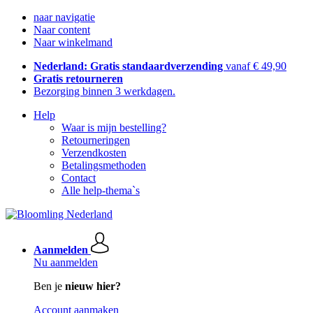
naar navigatie
Naar content
Naar winkelmand
Nederland: Gratis standaardverzending
vanaf € 49,90
Gratis retourneren
Bezorging binnen 3 werkdagen.
Help
Waar is mijn bestelling?
Retourneringen
Verzendkosten
Betalingsmethoden
Contact
Alle help-thema`s
Aanmelden
Nu aanmelden
Ben je
nieuw hier?
Account aanmaken