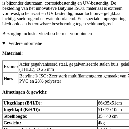
is bijzonder duurzaam, corrosiebestendig en UV-bestendig. De
bekleding van het innovatieve Batyline ISO® materiaal is extreem
vormvast, scheurvast en UV-bestendig, maar toch onvergelijkbaar
luchtig, sneldrogend en waterdoorlatend. Een speciale impregnering
biedt ook een betrouwbare bescherming tegen schimmelgroei.
Bezorging inclusief vloerbeschermer voor binnen
Verdere informatie
Materiaal:
Acier gegalvaniseerd staal, gegalvaniseerde stalen buis, gela
Frame:
(THLE), Ø 25 mm
Batyline® ISO: Zeer sterk multifilamentgaren gemaakt van
Hoes
PVC en 28% polyester
Afmetingen & gewicht:
Uitgeklapt (B/H/D):
66x35x51cm
Ingeklapt (B/H/D):
51x72x10cm
Stoelhoogte:
35 - 40 cm
Gewicht:
4kg