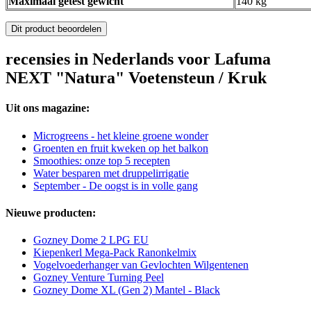
Maximaal getest gewicht
140 kg
Dit product beoordelen
recensies in Nederlands voor Lafuma
NEXT "Natura" Voetensteun / Kruk
Uit ons magazine:
Microgreens - het kleine groene wonder
Groenten en fruit kweken op het balkon
Smoothies: onze top 5 recepten
Water besparen met druppelirrigatie
September - De oogst is in volle gang
Nieuwe producten:
Gozney Dome 2 LPG EU
Kiepenkerl Mega-Pack Ranonkelmix
Vogelvoederhanger van Gevlochten Wilgentenen
Gozney Venture Turning Peel
Gozney Dome XL (Gen 2) Mantel - Black