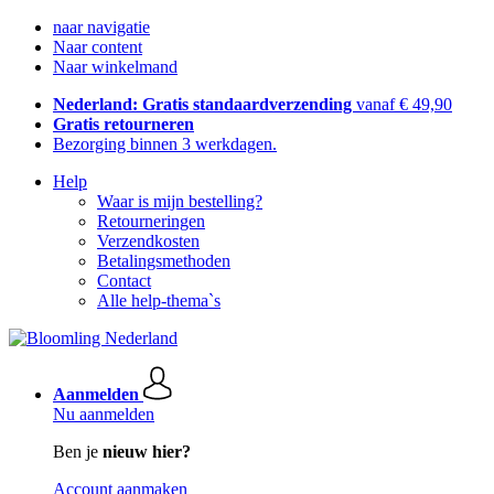
naar navigatie
Naar content
Naar winkelmand
Nederland: Gratis standaardverzending
vanaf € 49,90
Gratis retourneren
Bezorging binnen 3 werkdagen.
Help
Waar is mijn bestelling?
Retourneringen
Verzendkosten
Betalingsmethoden
Contact
Alle help-thema`s
Aanmelden
Nu aanmelden
Ben je
nieuw hier?
Account aanmaken